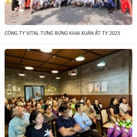
CÔNG TY VITAL TƯNG BỪNG KHAI XUÂN ẤT TỴ 2025