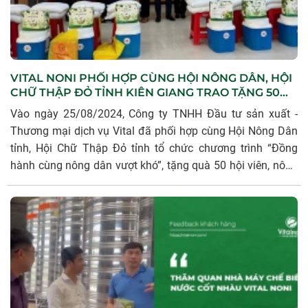
VITAL NONI PHỐI HỢP CÙNG HỘI NÔNG DÂN, HỘI
CHỮ THẬP ĐỎ TỈNH KIÊN GIANG TRAO TẶNG 50
PHẦN QUÀ CHO CÁC HỘ NGHÈO, NGƯỜI CÓ HOÀN
Vào ngày 25/08/2024, Công ty TNHH Đầu tư sản xuất -
CẢNH KHÓ KHĂN
Thương mại dịch vụ Vital đã phối hợp cùng Hội Nông Dân
tỉnh, Hội Chữ Thập Đỏ tỉnh tổ chức chương trình “Đồng
hành cùng nông dân vượt khó”, tặng quà 50 hội viên, nông
dân có hoàn cảnh khó khăn tại hai xã Bình Trị và Kiên Bình,
huyện Kiên Lương (Kiên Giang).