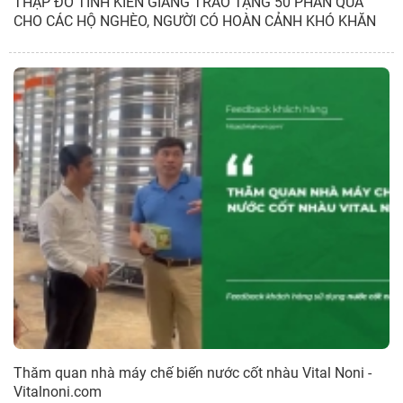
THẬP ĐỎ TỈNH KIÊN GIANG TRAO TẶNG 50 PHẦN QUÀ
CHO CÁC HỘ NGHÈO, NGƯỜI CÓ HOÀN CẢNH KHÓ KHĂN
Thăm quan nhà máy chế biến nước cốt nhàu Vital Noni -
Vitalnoni.com