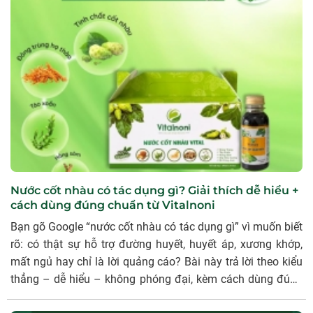
đúng kênh, và tự kiểm tra hàng chính hãng. Hướng dẫn
cách chọn nơi mua nước cốt nhàu uy tín, các dấu hiệu
nhận biết hàng kém chất lượng, cách kiểm tra hàng chính
hãng Vitalnoni và danh sách khu vực có đại lý Vitalnoni để
mua thuận tiện.
Nước cốt nhàu có tác dụng gì? Giải thích dễ hiểu +
cách dùng đúng chuẩn từ Vitalnoni
Bạn gõ Google “nước cốt nhàu có tác dụng gì” vì muốn biết
rõ: có thật sự hỗ trợ đường huyết, huyết áp, xương khớp,
mất ngủ hay chỉ là lời quảng cáo? Bài này trả lời theo kiểu
thẳng – dễ hiểu – không phóng đại, kèm cách dùng đúng
và những lưu ý quan trọng để anh/chị dùng nước cốt nhàu