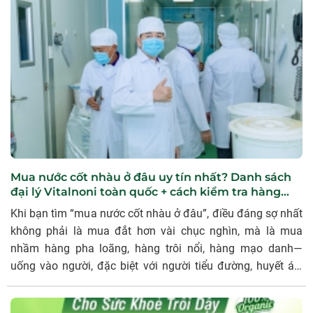
Mua nước cốt nhàu ở đâu uy tín nhất? Danh sách
đại lý Vitalnoni toàn quốc + cách kiểm tra hàng
chính hãng
Khi bạn tìm “mua nước cốt nhàu ở đâu”, điều đáng sợ nhất
không phải là mua đắt hơn vài chục nghìn, mà là mua
nhầm hàng pha loãng, hàng trôi nổi, hàng mạo danh—
uống vào người, đặc biệt với người tiểu đường, huyết áp,
tim mạch, xương khớp thì rủi ro rất lớn. Bài viết này giúp
anh/chị biết cách mua nước cốt nhàu Vitalnoni đúng nơi,