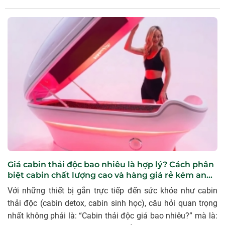
hoàn – chăm sóc sức khỏe chủ động. Từ nhu cầu đó,
Cabin tái sinh Vitalnoni ra đời như một khoang năng lượng
tích hợp 12 công nghệ hiện đại, giúp: Làm ấm sâu cơ thể
Thư giãn cơ – thần kinh Hỗ trợ tuần hoàn, giảm mệt mỏi
Tạo ra “khoảng nghỉ” chất lượng cho cơ thể giữa guồng
quay cuộc sống.
Giá cabin thải độc bao nhiêu là hợp lý? Cách phân
biệt cabin chất lượng cao và hàng giá rẻ kém an
toàn
Với những thiết bị gắn trực tiếp đến sức khỏe như cabin
thải độc (cabin detox, cabin sinh học), câu hỏi quan trọng
nhất không phải là: “Cabin thải độc giá bao nhiêu?” mà là: