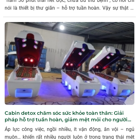
“nằm 30 phút thải hết độc, chữa đủ thứ bệnh”, có nơi chỉ
nói là thiết bị thư giãn – hỗ trợ tuần hoàn. Vậy sự thật là
gì? Có nên sử dụng cabin thải độc không? Ai nên dùng, ai
cần thận trọng? Lợi ích thực tế là gì, đâu là hiểu lầm nguy
hiểm? Bài viết này giúp anh/chị nhìn tỉnh táo – rõ ràng, để
quyết định có nên dùng cabin thải độc hay không, dựa trên
lợi ích thật chứ không phải lời quảng cáo.
Cabin detox chăm sóc sức khỏe toàn thân: Giải
pháp hỗ trợ tuần hoàn, giảm mệt mỏi cho người
hiện đại
Áp lực công việc, ngồi nhiều, ít vận động, ăn vội – ngủ
muộn… khiến rất nhiều người luôn ở trong trạng thái mệt