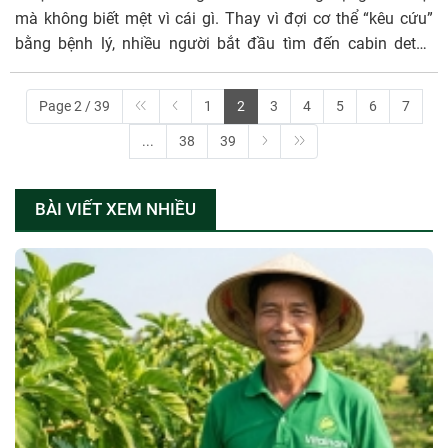
mà không biết mệt vì cái gì. Thay vì đợi cơ thể “kêu cứu”
bằng bệnh lý, nhiều người bắt đầu tìm đến cabin detox
(cabin thải độc, cabin sinh học) như một liệu trình thư giãn
– hỗ trợ tuần hoàn – giảm mệt mỏi toàn thân. Bài viết này
Page 2 / 39
1
2
3
4
5
6
7
giúp anh/chị hiểu rõ: Cabin detox chăm sóc sức khỏe toàn
...
38
39
thân là gì Cơ chế hỗ trợ tuần hoàn & giảm mệt mỏi Ai phù
hợp, ai cần thận trọng Cách sử dụng cabin detox an toàn –
tỉnh táo – không ảo tưởng.
BÀI VIẾT XEM NHIỀU