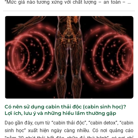
“Mức giá nào tương xứng với chất lượng – an toàn – độ
bền, và làm sao tránh được hàng rẻ nhưng đánh đổi sức
khỏe?” Bài viết này sẽ giúp: Hiểu khung giá tham khảo của
cabin thải độc chất lượng Biết vì sao hàng tốt không thể
quá rẻ Cách phân biệt cabin chất lượng cao và hàng rẻ
kém an toàn trước khi xuống tiền đầu tư.
Có nên sử dụng cabin thải độc (cabin sinh học)?
Lợi ích, lưu ý và những hiểu lầm thường gặp
Dạo gần đây, cụm từ “cabin thải độc”, “cabin detox”, “cabin
sinh học” xuất hiện ngày càng nhiều. Có nơi quảng cáo