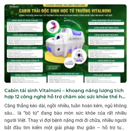
Vitalnoni nếu muốn dùng lâu dài cho gia đình.
Cabin tái sinh Vitalnoni – khoang năng lượng tích
hợp 12 công nghệ hỗ trợ chăm sóc sức khỏe thế hệ
mới
Căng thẳng kéo dài, ngồi nhiều, tuần hoàn kém, ngủ không
sâu… là “bộ tứ” đang bào mòn sức khỏe của rất nhiều
người Việt. Thay vì đợi bệnh nặng mới đi chữa, nhiều người
bắt đầu tìm kiếm một giải pháp thư giãn – hỗ trợ tuần