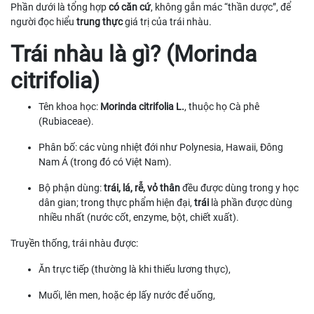
Phần dưới là tổng hợp
có căn cứ
, không gắn mác “thần dược”, để
người đọc hiểu
trung thực
giá trị của trái nhàu.
Trái nhàu là gì? (Morinda
citrifolia)
Tên khoa học:
Morinda citrifolia L.
, thuộc họ Cà phê
(Rubiaceae).
Phân bố: các vùng nhiệt đới như Polynesia, Hawaii, Đông
Nam Á (trong đó có Việt Nam).
Bộ phận dùng:
trái, lá, rễ, vỏ thân
đều được dùng trong y học
dân gian; trong thực phẩm hiện đại,
trái
là phần được dùng
nhiều nhất (nước cốt, enzyme, bột, chiết xuất).
Truyền thống, trái nhàu được:
Ăn trực tiếp (thường là khi thiếu lương thực),
Muối, lên men, hoặc ép lấy nước để uống,