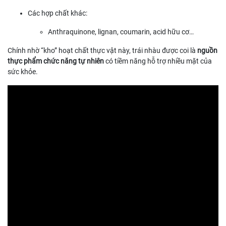
Các hợp chất khác:
Anthraquinone, lignan, coumarin, acid hữu cơ…
Chính nhờ “kho” hoạt chất thực vật này, trái nhàu được coi là
nguồn
thực phẩm chức năng tự nhiên
có tiềm năng hỗ trợ nhiều mặt của
sức khỏe.