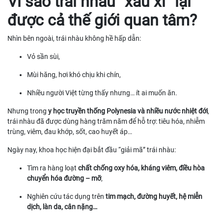
Vì sao trái nhàu “xấu xí” lại
được cả thế giới quan tâm?
Nhìn bên ngoài, trái nhàu không hề hấp dẫn:
Vỏ sần sùi,
Mùi hăng, hơi khó chịu khi chín,
Nhiều người Việt từng thấy nhưng… ít ai muốn ăn.
Nhưng trong
y học truyền thống Polynesia và nhiều nước nhiệt đới
,
trái nhàu đã được dùng hàng trăm năm để hỗ trợ: tiêu hóa, nhiễm
trùng, viêm, đau khớp, sốt, cao huyết áp…
Ngày nay, khoa học hiện đại bắt đầu “giải mã” trái nhàu:
Tìm ra hàng loạt
chất chống oxy hóa, kháng viêm, điều hòa
chuyển hóa đường – mỡ
,
Nghiên cứu tác dụng trên
tim mạch, đường huyết, hệ miễn
dịch, làn da, cân nặng…