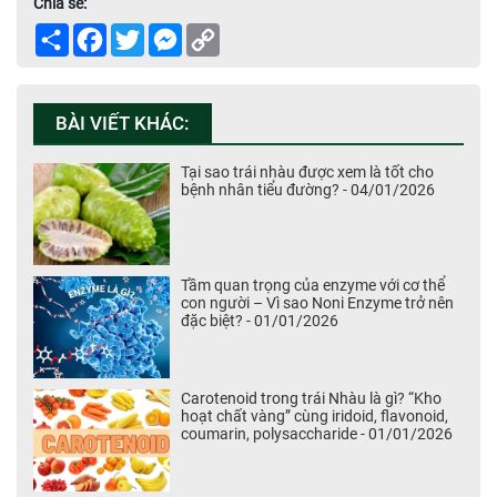
Chia sẻ:
Share
Facebook
Twitter
Messenger
Copy
Link
BÀI VIẾT KHÁC:
Tại sao trái nhàu được xem là tốt cho
bệnh nhân tiểu đường? - 04/01/2026
Tầm quan trọng của enzyme với cơ thể
con người – Vì sao Noni Enzyme trở nên
đặc biệt? - 01/01/2026
Carotenoid trong trái Nhàu là gì? “Kho
hoạt chất vàng” cùng iridoid, flavonoid,
coumarin, polysaccharide - 01/01/2026