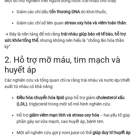
Một số thử nghiệm trên người uống nước trái nhàu cho thấy:
Giảm các chỉ dấu
tổn thương DNA
do khói thuốc,
Giảm các chỉ số liên quan
stress oxy hóa và viêm toàn thân
.
→ Đây là nền tảng để nói rằng
trái nhàu giúp bảo vệ tế bào, hỗ trợ
sức khỏe tổng thể
, nhưng không nên hiểu là “chống lão hóa thần
kỳ”.
2. Hỗ trợ mỡ máu, tim mạch và
huyết áp
Các nghiên cứu và tổng quan chỉ ra rằng trái nhàu và nước ép/chiết
xuất từ nhàu có khả năng:
Điều hòa chuyển hóa lipid
giúp hỗ trợ giảm
cholesterol xấu
(LDL)
, triglycerid trong một số mô hình nghiên cứu.
Hỗ trợ
giảm viêm mạn tính và stress oxy hóa
– hai yếu tố góp
phần gây xơ vữa mạch, cao huyết áp, bệnh tim.
Một số nghiên cứu gợi ý noni juice có thể
giúp duy trì huyết áp