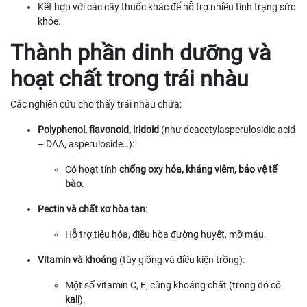
Kết hợp với các cây thuốc khác để hỗ trợ nhiều tình trạng sức
khỏe.
Thành phần dinh dưỡng và
hoạt chất trong trái nhàu
Các nghiên cứu cho thấy trái nhàu chứa:
Polyphenol, flavonoid, iridoid
(như deacetylasperulosidic acid
– DAA, asperuloside…):
Có hoạt tính
chống oxy hóa, kháng viêm, bảo vệ tế
bào
.
Pectin và chất xơ hòa tan
:
Hỗ trợ tiêu hóa, điều hòa đường huyết, mỡ máu.
Vitamin và khoáng
(tùy giống và điều kiện trồng):
Một số vitamin C, E, cùng khoáng chất (trong đó có
kali
).