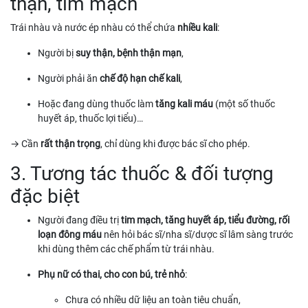
thận, tim mạch
Trái nhàu và nước ép nhàu có thể chứa
nhiều kali
:
Người bị
suy thận, bệnh thận mạn
,
Người phải ăn
chế độ hạn chế kali
,
Hoặc đang dùng thuốc làm
tăng kali máu
(một số thuốc
huyết áp, thuốc lợi tiểu)…
→ Cần
rất thận trọng
, chỉ dùng khi được bác sĩ cho phép.
3. Tương tác thuốc & đối tượng
đặc biệt
Người đang điều trị
tim mạch, tăng huyết áp, tiểu đường, rối
loạn đông máu
nên hỏi bác sĩ/nha sĩ/dược sĩ lâm sàng trước
khi dùng thêm các chế phẩm từ trái nhàu.
Phụ nữ có thai, cho con bú, trẻ nhỏ
:
Chưa có nhiều dữ liệu an toàn tiêu chuẩn,