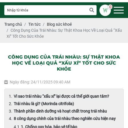
0
Trang chủ
Tin tức
Blog sức khoẻ
Công Dụng Của Trái Nhàu: Sự Thật Khoa Học Về Loại Quả “Xấu
Xí” Tốt Cho Sức Khỏe
CÔNG DỤNG CỦA TRÁI NHÀU: SỰ THẬT KHOA
HỌC VỀ LOẠI QUẢ “XẤU XÍ” TỐT CHO SỨC
KHỎE
Ngày đăng: 24/11/2025 09:40 AM
Vì sao trái nhàu “xấu xí” lại được cả thế giới quan tâm?
Trái nhàu là gì? (Morinda citrifolia)
Thành phần dinh dưỡng và hoạt chất trong trái nhàu
8 công dụng chính của trái nhàu theo nghiên cứu hiện nay
1. Chống oxy hóa, bảo vệ tế bào