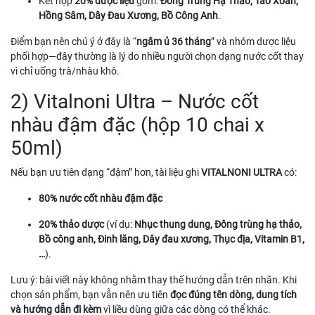
Kết hợp
20% dược liệu
gồm:
Đông Trùng Hạ Thảo, Tảo Xoắn,
Hồng Sâm, Dây Đau Xương, Bồ Công Anh
.
Điểm bạn nên chú ý ở đây là “
ngâm ủ 36 tháng
” và nhóm dược liệu
phối hợp—đây thường là lý do nhiều người chọn dạng nước cốt thay
vì chỉ uống trà/nhàu khô.
2) Vitalnoni Ultra – Nước cốt
nhàu đậm đặc (hộp 10 chai x
50ml)
Nếu bạn ưu tiên dạng “đậm” hơn, tài liệu ghi
VITALNONI ULTRA
có:
80% nước cốt nhàu đậm đặc
20% thảo dược
(ví dụ:
Nhục thung dung, Đông trùng hạ thảo,
Bồ công anh, Đinh lăng, Dây đau xương, Thục địa, Vitamin B1,
…
).
Lưu ý: bài viết này không nhằm thay thế hướng dẫn trên nhãn. Khi
chọn sản phẩm, bạn vẫn nên ưu tiên
đọc đúng tên dòng, dung tích
và hướng dẫn đi kèm
vì liều dùng giữa các dòng có thể khác.