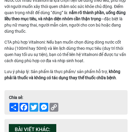
Nước cốt nhàu Vitalnoni là lựa chọn tiện để dùng theo liều, phù hợp
với người muốn xây thói quen chăm sóc sức khỏe chủ động. Điểm
quan trọng nhất để dùng “đúng” là:
nắm rõ thành phần, uống đúng
liều theo mục tiêu, và nhận diện nhóm cần thận trọng
—đặc biệt là
phụ nữ mang thai, người mẫn cảm, người cho con bú hoặc đang
dùng thuốc.
CTA phù hợp Vitalnoni: Nếu bạn muốn chọn đúng dòng nước cốt
nhàu (100ml hay 50ml) và lên lịch dùng theo mục tiêu (duy trì thói
quen hay tối ưu sự tiện), bạn có thể liên hệ Vitalnoni để được tư vấn
cách dùng phù hợp cơ địa và nhịp sinh hoạt.
Lưu ý pháp lý: Sản phẩm là thực phẩm/ sản phẩm hỗ trợ,
không
phải là thuốc và không có tác dụng thay thế thuốc chữa bệnh
.
Chia sẻ:
Share
Facebook
Twitter
Messenger
Copy
Link
BÀI VIẾT KHÁC: