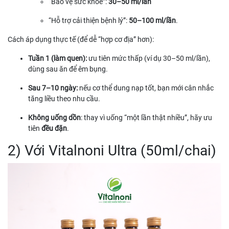
“Bảo vệ sức khỏe”:
30–50 ml/lần
“Hỗ trợ cải thiện bệnh lý”:
50–100 ml/lần
.
Cách áp dụng thực tế (để dễ “hợp cơ địa” hơn):
Tuần 1 (làm quen):
ưu tiên mức thấp (ví dụ 30–50 ml/lần),
dùng sau ăn để êm bụng.
Sau 7–10 ngày:
nếu cơ thể dung nạp tốt, bạn mới cân nhắc
tăng liều theo nhu cầu.
Không uống dồn
: thay vì uống “một lần thật nhiều”, hãy ưu
tiên
đều đặn
.
2) Với Vitalnoni Ultra (50ml/chai)