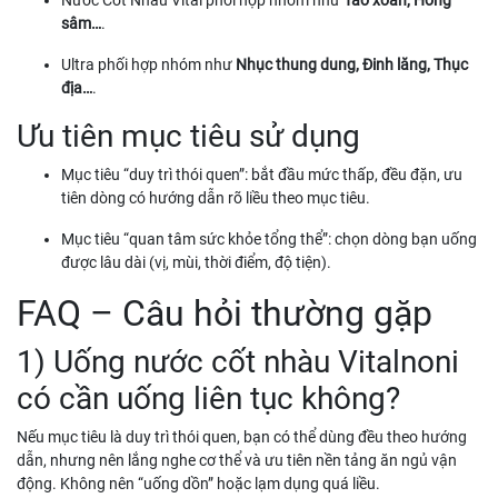
sâm…
.
Ultra phối hợp nhóm như
Nhục thung dung, Đinh lăng, Thục
địa…
.
Ưu tiên mục tiêu sử dụng
Mục tiêu “duy trì thói quen”: bắt đầu mức thấp, đều đặn, ưu
tiên dòng có hướng dẫn rõ liều theo mục tiêu.
Mục tiêu “quan tâm sức khỏe tổng thể”: chọn dòng bạn uống
được lâu dài (vị, mùi, thời điểm, độ tiện).
FAQ – Câu hỏi thường gặp
1) Uống nước cốt nhàu Vitalnoni
có cần uống liên tục không?
Nếu mục tiêu là duy trì thói quen, bạn có thể dùng đều theo hướng
dẫn, nhưng nên lắng nghe cơ thể và ưu tiên nền tảng ăn ngủ vận
động. Không nên “uống dồn” hoặc lạm dụng quá liều.