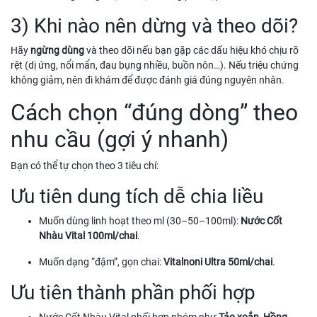
3) Khi nào nên dừng và theo dõi?
Hãy
ngừng dùng
và theo dõi nếu bạn gặp các dấu hiệu khó chịu rõ
rệt (dị ứng, nổi mẩn, đau bụng nhiều, buồn nôn…). Nếu triệu chứng
không giảm, nên đi khám để được đánh giá đúng nguyên nhân.
Cách chọn “đúng dòng” theo
nhu cầu (gợi ý nhanh)
Bạn có thể tự chọn theo 3 tiêu chí:
Ưu tiên dung tích dễ chia liều
Muốn dùng linh hoạt theo ml (30–50–100ml):
Nước Cốt
Nhàu Vital 100ml/chai
.
Muốn dạng “đậm”, gọn chai:
Vitalnoni Ultra 50ml/chai
.
Ưu tiên thành phần phối hợp
Nước Cốt Nhàu Vital phối hợp nhóm như
Tảo xoắn, Hồng