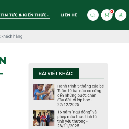
0
TIN TỨC & KIẾN THỨC
LIÊN HỆ
ck khách hàng
ỆN
-
BÀI VIẾT KHÁC:
Hành trình 5 tháng của bé
Tuấn: từ bại não co cứng
đến những bước chân
đầu đời tới lớp học -
22/12/2025
16 năm “ngủ đông” và
phép mầu thức tỉnh từ
tình yêu thương -
28/11/2025