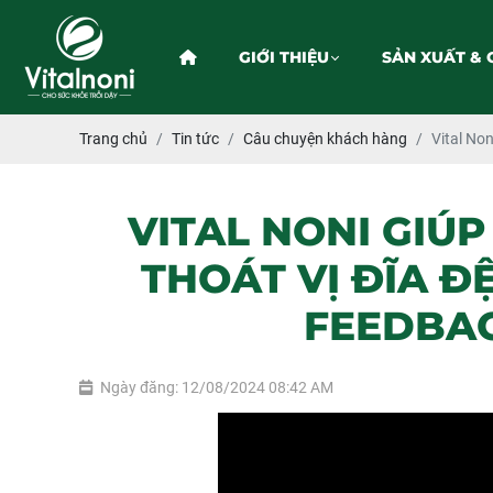
GIỚI THIỆU
SẢN XUẤT & 
Trang chủ
Tin tức
Câu chuyện khách hàng
Vital No
VITAL NONI GIÚ
THOÁT VỊ ĐĨA Đ
FEEDBA
Ngày đăng: 12/08/2024 08:42 AM