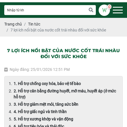
0
Trang chủ
Tin tức
7 lợi ích nổi bật của nước cốt trái nhàu đối với sức khỏe
7 LỢI ÍCH NỔI BẬT CỦA NƯỚC CỐT TRÁI NHÀU
ĐỐI VỚI SỨC KHỎE
Ngày đăng: 25/01/2026 12:51 PM
1. Hỗ trợ chống oxy hóa, bảo vệ tế bào
2. Hỗ trợ cân bằng đường huyết, mỡ máu, huyết áp (ở mức
hỗ trợ)
3. Hỗ trợ giảm mệt mỏi, tăng sức bền
4. Hỗ trợ giấc ngủ và tinh thần
5. Hỗ trợ xương khớp và vận động
6. Hỗ trợ tiêu hóa và thải độc