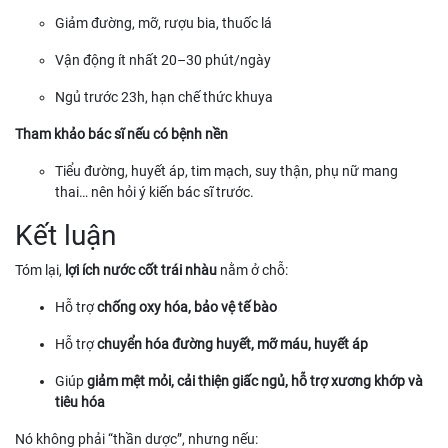
Giảm đường, mỡ, rượu bia, thuốc lá
Vận động ít nhất 20–30 phút/ngày
Ngủ trước 23h, hạn chế thức khuya
Tham khảo bác sĩ nếu có bệnh nền
Tiểu đường, huyết áp, tim mạch, suy thận, phụ nữ mang
thai… nên hỏi ý kiến bác sĩ trước.
Kết luận
Tóm lại,
lợi ích nước cốt trái nhàu
nằm ở chỗ:
Hỗ trợ
chống oxy hóa, bảo vệ tế bào
Hỗ trợ
chuyển hóa đường huyết, mỡ máu, huyết áp
Giúp
giảm mệt mỏi, cải thiện giấc ngủ, hỗ trợ xương khớp và
tiêu hóa
Nó không phải “thần dược”, nhưng nếu: