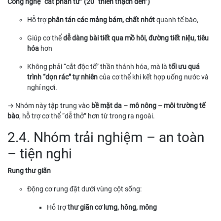
Công nghệ “cắt phân tử” (20 “thiên thạch đen”)
Hỗ trợ
phân tán các mảng bám, chất nhớt
quanh tế bào,
Giúp cơ thể
dễ dàng bài tiết qua mồ hôi, đường tiết niệu, tiêu
hóa
hơn
Không phải “cắt độc tố” thần thánh hóa, mà là
tối ưu quá
trình “dọn rác” tự nhiên
của cơ thể khi kết hợp uống nước và
nghỉ ngơi.
→ Nhóm này tập trung vào
bề mặt da – mô nông – môi trường tế
bào
, hỗ trợ cơ thể “dễ thở” hơn từ trong ra ngoài.
2.4. Nhóm trải nghiệm – an toàn
– tiện nghi
Rung thư giãn
Động cơ rung đặt dưới vùng cột sống:
Hỗ trợ
thư giãn cơ lưng, hông, mông