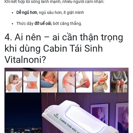
Khi kết hợp lối sống lành mạnh, nhiều người cảm nhận:
Dễ ngủ hơn
, ngủ sâu hơn, ít giật mình
Thức dậy
đỡ uể oải
, bớt căng thẳng.
4. Ai nên – ai cần thận trọng
khi dùng Cabin Tái Sinh
Vitalnoni?