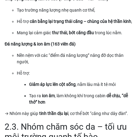
Tạo trường năng lượng nhẹ quanh cơ thể,
Hỗ trợ
cân bằng lại trạng thái căng – chùng của hệ thần kinh
,
Mang lại cảm giác
thư thái, bớt căng đầu
trong lúc nằm.
Đá năng lượng & ion âm (163 viên đá)
Nền nệm với các “điểm đá năng lượng” nâng đỡ dọc thân
người,
Hỗ trợ:
Giảm áp lực lên cột sống
, nằm lâu mà ít tê mỏi
Tạo ra
ion âm
, làm không khí trong cabin
dễ chịu, “dễ
thở” hơn
→ Nhóm này giúp
tinh thần dịu lại
, cơ thể bớt “căng như dây đàn”.
2.3. Nhóm chăm sóc da – tối ưu
môi trường quanh tế bào