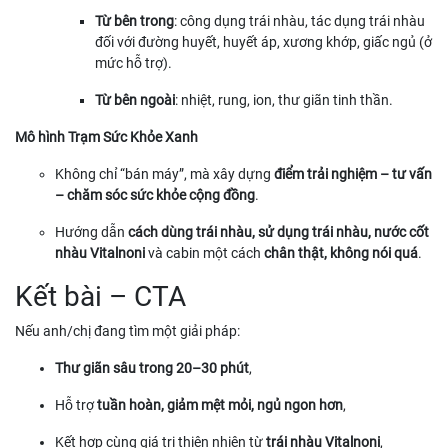
Từ bên trong
: công dụng trái nhàu, tác dụng trái nhàu
đối với đường huyết, huyết áp, xương khớp, giấc ngủ (ở
mức hỗ trợ).
Từ bên ngoài
: nhiệt, rung, ion, thư giãn tinh thần.
Mô hình Trạm Sức Khỏe Xanh
Không chỉ “bán máy”, mà xây dựng
điểm trải nghiệm – tư vấn
– chăm sóc sức khỏe cộng đồng
.
Hướng dẫn
cách dùng trái nhàu, sử dụng trái nhàu, nước cốt
nhàu Vitalnoni
và cabin một cách
chân thật, không nói quá
.
Kết bài – CTA
Nếu anh/chị đang tìm một giải pháp:
Thư giãn sâu trong 20–30 phút
,
Hỗ trợ
tuần hoàn, giảm mệt mỏi, ngủ ngon hơn
,
Kết hợp cùng giá trị thiên nhiên từ
trái nhàu Vitalnoni
,