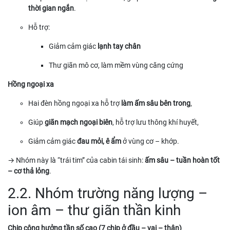
thời gian ngắn
.
Hỗ trợ:
Giảm cảm giác
lạnh tay chân
Thư giãn mô cơ, làm mềm vùng căng cứng
Hồng ngoại xa
Hai đèn hồng ngoại xa hỗ trợ
làm ấm sâu bên trong
,
Giúp
giãn mạch ngoại biên
, hỗ trợ lưu thông khí huyết,
Giảm cảm giác
đau mỏi, ê ẩm
ở vùng cơ – khớp.
→ Nhóm này là “trái tim” của cabin tái sinh:
ấm sâu – tuần hoàn tốt
– cơ thả lỏng
.
2.2. Nhóm trường năng lượng –
ion âm – thư giãn thần kinh
Chip cộng hưởng tần số cao (7 chip ở đầu – vai – thân)