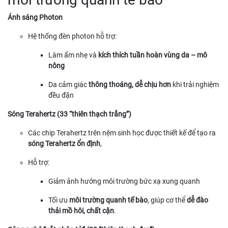
Ánh sáng Photon
Hệ thống đèn photon hỗ trợ:
Làm ấm nhẹ và
kích thích tuần hoàn vùng da – mô
nông
Da cảm giác
thông thoáng, dễ chịu hơn
khi trải nghiệm
đều đặn
Sóng Terahertz (33 “thiên thạch trắng”)
Các chip Terahertz trên nệm sinh học được thiết kế để tạo ra
sóng Terahertz ổn định
,
Hỗ trợ:
Giảm ảnh hưởng môi trường bức xạ xung quanh
Tối ưu
môi trường quanh tế bào
, giúp cơ thể
dễ đào
thải mồ hôi, chất cặn
.