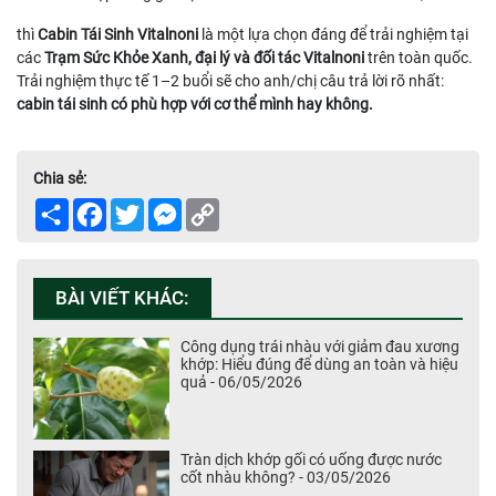
thì
Cabin Tái Sinh Vitalnoni
là một lựa chọn đáng để trải nghiệm tại
các
Trạm Sức Khỏe Xanh, đại lý và đối tác Vitalnoni
trên toàn quốc.
Trải nghiệm thực tế 1–2 buổi sẽ cho anh/chị câu trả lời rõ nhất:
cabin tái sinh có phù hợp với cơ thể mình hay không.
Chia sẻ:
Share
Facebook
Twitter
Messenger
Copy
Link
BÀI VIẾT KHÁC:
Công dụng trái nhàu với giảm đau xương
khớp: Hiểu đúng để dùng an toàn và hiệu
quả - 06/05/2026
Tràn dịch khớp gối có uống được nước
cốt nhàu không? - 03/05/2026