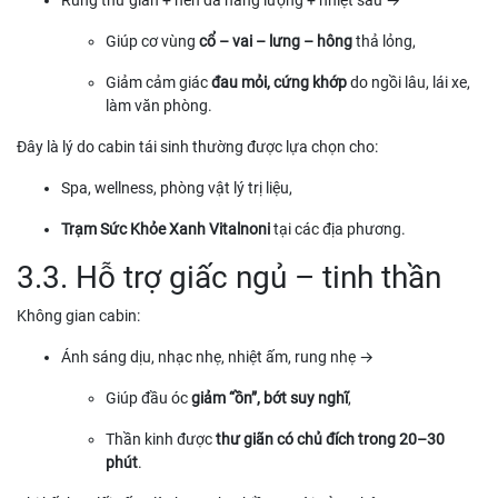
Rung thư giãn + nền đá năng lượng + nhiệt sâu →
Giúp cơ vùng
cổ – vai – lưng – hông
thả lỏng,
Giảm cảm giác
đau mỏi, cứng khớp
do ngồi lâu, lái xe,
làm văn phòng.
Đây là lý do cabin tái sinh thường được lựa chọn cho:
Spa, wellness, phòng vật lý trị liệu,
Trạm Sức Khỏe Xanh Vitalnoni
tại các địa phương.
3.3. Hỗ trợ giấc ngủ – tinh thần
Không gian cabin:
Ánh sáng dịu, nhạc nhẹ, nhiệt ấm, rung nhẹ →
Giúp đầu óc
giảm “ồn”, bớt suy nghĩ
,
Thần kinh được
thư giãn có chủ đích trong 20–30
phút
.