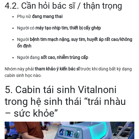
4.2. Cần hỏi bác sĩ / thận trọng
Phụ nữ
đang mang thai
Người có
máy tạo nhịp tim, thiết bị cấy ghép
Người
bệnh tim mạch nặng, suy tim, huyết áp rất cao/không
ổn định
Người đang
sốt cao, nhiễm trùng cấp
Nhóm này phải
tham khảo ý kiến bác sĩ
trước khi dùng bất kỳ dạng
cabin sinh học nào.
5. Cabin tái sinh Vitalnoni
trong hệ sinh thái “trái nhàu
– sức khỏe”