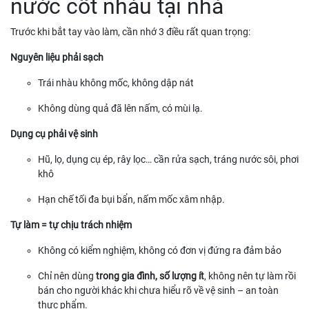
nước cốt nhàu tại nhà
Trước khi bắt tay vào làm, cần nhớ 3 điều rất quan trọng:
Nguyên liệu phải sạch
Trái nhàu không mốc, không dập nát
Không dùng quả đã lên nấm, có mùi lạ.
Dụng cụ phải vệ sinh
Hũ, lọ, dụng cụ ép, rây lọc… cần rửa sạch, tráng nước sôi, phơi
khô
Hạn chế tối đa bụi bẩn, nấm mốc xâm nhập.
Tự làm = tự chịu trách nhiệm
Không có kiểm nghiệm, không có đơn vị đứng ra đảm bảo
Chỉ nên dùng
trong gia đình, số lượng ít
, không nên tự làm rồi
bán cho người khác khi chưa hiểu rõ về vệ sinh – an toàn
thực phẩm.