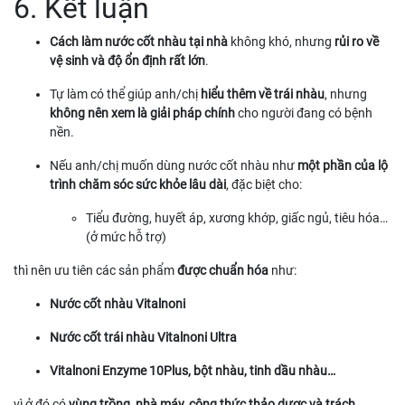
6. Kết luận
Cách làm nước cốt nhàu tại nhà
không khó, nhưng
rủi ro về
vệ sinh và độ ổn định rất lớn
.
Tự làm có thể giúp anh/chị
hiểu thêm về trái nhàu
, nhưng
không nên xem là giải pháp chính
cho người đang có bệnh
nền.
Nếu anh/chị muốn dùng nước cốt nhàu như
một phần của lộ
trình chăm sóc sức khỏe lâu dài
, đặc biệt cho:
Tiểu đường, huyết áp, xương khớp, giấc ngủ, tiêu hóa…
(ở mức hỗ trợ)
thì nên ưu tiên các sản phẩm
được chuẩn hóa
như:
Nước cốt nhàu Vitalnoni
Nước cốt trái nhàu Vitalnoni Ultra
Vitalnoni Enzyme 10Plus, bột nhàu, tinh dầu nhàu…
vì ở đó có
vùng trồng, nhà máy, công thức thảo dược và trách