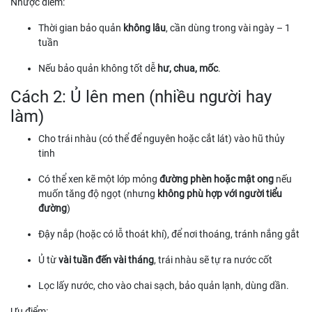
Nhược điểm:
Thời gian bảo quản
không lâu
, cần dùng trong vài ngày – 1
tuần
Nếu bảo quản không tốt dễ
hư, chua, mốc
.
Cách 2: Ủ lên men (nhiều người hay
làm)
Cho trái nhàu (có thể để nguyên hoặc cắt lát) vào hũ thủy
tinh
Có thể xen kẽ một lớp mỏng
đường phèn hoặc mật ong
nếu
muốn tăng độ ngọt (nhưng
không phù hợp với người tiểu
đường
)
Đậy nắp (hoặc có lỗ thoát khí), để nơi thoáng, tránh nắng gắt
Ủ từ
vài tuần đến vài tháng
, trái nhàu sẽ tự ra nước cốt
Lọc lấy nước, cho vào chai sạch, bảo quản lạnh, dùng dần.
Ưu điểm: