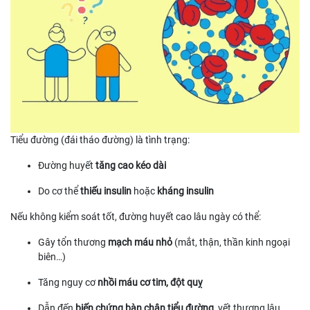
Tiểu đường (đái tháo đường) là tình trạng:
Đường huyết
tăng cao kéo dài
Do cơ thể
thiếu insulin
hoặc
kháng insulin
Nếu không kiểm soát tốt, đường huyết cao lâu ngày có thể:
Gây tổn thương
mạch máu nhỏ
(mắt, thận, thần kinh ngoại
biên…)
Tăng nguy cơ
nhồi máu cơ tim, đột quỵ
Dẫn đến
biến chứng bàn chân tiểu đường
, vết thương lâu