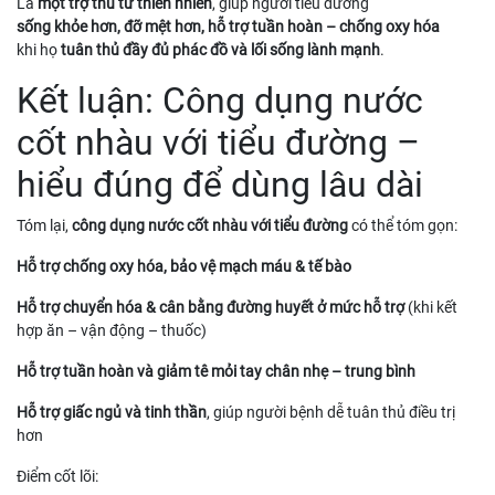
Là
một trợ thủ từ thiên nhiên
, giúp người tiểu đường
sống khỏe hơn, đỡ mệt hơn, hỗ trợ tuần hoàn – chống oxy hóa
khi họ
tuân thủ đầy đủ phác đồ và lối sống lành mạnh
.
Kết luận: Công dụng nước
cốt nhàu với tiểu đường –
hiểu đúng để dùng lâu dài
Tóm lại,
công dụng nước cốt nhàu với tiểu đường
có thể tóm gọn:
Hỗ trợ chống oxy hóa, bảo vệ mạch máu & tế bào
Hỗ trợ chuyển hóa & cân bằng đường huyết ở mức hỗ trợ
(khi kết
hợp ăn – vận động – thuốc)
Hỗ trợ tuần hoàn và giảm tê mỏi tay chân nhẹ – trung bình
Hỗ trợ giấc ngủ và tinh thần
, giúp người bệnh dễ tuân thủ điều trị
hơn
Điểm cốt lõi: