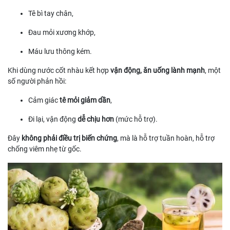
Tê bì tay chân,
Đau mỏi xương khớp,
Máu lưu thông kém.
Khi dùng nước cốt nhàu kết hợp
vận động, ăn uống lành mạnh
, một
số người phản hồi:
Cảm giác
tê mỏi giảm dần
,
Đi lại, vận động
dễ chịu hơn
(mức hỗ trợ).
Đây
không phải điều trị biến chứng
, mà là hỗ trợ tuần hoàn, hỗ trợ
chống viêm nhẹ từ gốc.