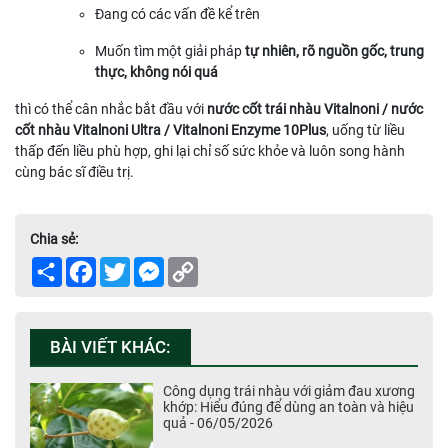
Đang có các vấn đề kể trên
Muốn tìm một giải pháp
tự nhiên, rõ nguồn gốc, trung
thực, không nói quá
thì có thể cân nhắc bắt đầu với
nước cốt trái nhàu Vitalnoni / nước
cốt nhàu Vitalnoni Ultra / Vitalnoni Enzyme 10Plus
, uống từ liều
thấp đến liều phù hợp, ghi lại chỉ số sức khỏe và luôn song hành
cùng bác sĩ điều trị.
Chia sẻ:
Share
Facebook
Twitter
Messenger
Copy
Link
BÀI VIẾT KHÁC:
Công dụng trái nhàu với giảm đau xương
khớp: Hiểu đúng để dùng an toàn và hiệu
quả - 06/05/2026