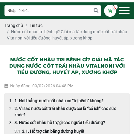
0
Trang chủ
Tin tức
Nước cốt nhàu trị bệnh gì? Giải mã tác dụng nước cốt trái nhàu
Vitalnoni với tiểu đường, huyết áp, xương khớp
NƯỚC CỐT NHÀU TRỊ BỆNH GÌ? GIẢI MÃ TÁC
DỤNG NƯỚC CỐT TRÁI NHÀU VITALNONI VỚI
TIỂU ĐƯỜNG, HUYẾT ÁP, XƯƠNG KHỚP
Ngày đăng: 09/02/2026 04:48 PM
1. Nói thẳng: nước cốt nhàu có “trị bệnh” không?
2. Vì sao nước cốt trái nhàu được coi là “có ích” cho sức
khỏe?
3. Nước cốt nhàu hỗ trợ gì cho người tiểu đường?
3.1. Hỗ trợ cân bằng đường huyết