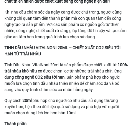
chất thiên nhiên được chiết xuất bằng công nghệ hiện đại?
Khi nhu cầu chăm sóc da ngày càng được chú trọng, người dùng
không chỉ quan tâm đến thành phần mà còn quan tâm đến công
nghệ tạo ra sản phẩm. Với các sản phẩm có nguồn gốc từ thiên
nhiên, công nghệ chiết xuất rõ ràng giúp tăng độ tin cậy và tạo cảm
giác an tâm hơn trong quá trình lựa chọn sử dụng.
TINH DẦU NHÀU VITALNONI 20ML – CHIẾT XUẤT CO2 SIÊU TỚI
HẠN TỪ TRÁI NHÀU
Tinh Dầu Nhàu VitalNoni 20ml là sản phẩm được chiết xuất từ
100%
trái nhàu khô hữu cơ
được chọn lọc từ những trái nhàu chín, ứng
dụng
công nghệ CO2 siêu tới hạn
. Sản phẩm phù hợp cho người
muốn lựa chọn tinh dầu nhàu thiên nhiên để chăm sóc da và bổ
sung vào quy trình chăm sóc cá nhân hằng ngày.
Quy cách
20ml
phù hợp cho người có nhu cầu sử dụng thường
xuyên hơn, tiện theo dõi hiệu quả sử dụng và phù hợp với người
muốn chọn dung tích lớn hơn bản 10ml.
Thành phần