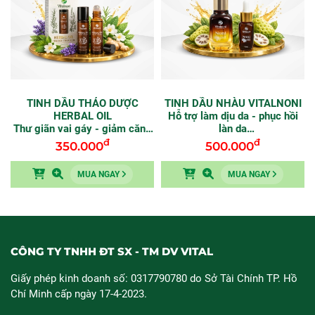
TINH DẦU THẢO DƯỢC
TINH DẦU NHÀU VITALNONI
HERBAL OIL
Hỗ trợ làm dịu da - phục hồi
Thư giãn vai gáy - giảm căng
làn da
thẳng
đ
đ
350.000
500.000
Chai 10ml
MUA NGAY
MUA NGAY
CÔNG TY TNHH ĐT SX - TM DV VITAL
Giấy phép kinh doanh số: 0317790780 do Sở Tài Chính TP. Hồ
Chí Minh cấp ngày 17-4-2023.