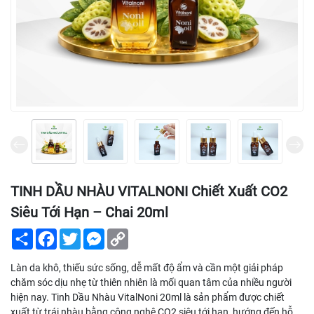
TINH DẦU NHÀU VITALNONI Chiết Xuất CO2
Siêu Tới Hạn – Chai 20ml
Share
Facebook
Twitter
Messenger
Copy
Link
Làn da khô, thiếu sức sống, dễ mất độ ẩm và cần một giải pháp
chăm sóc dịu nhẹ từ thiên nhiên là mối quan tâm của nhiều người
hiện nay. Tinh Dầu Nhàu VitalNoni 20ml là sản phẩm được chiết
xuất từ trái nhàu bằng công nghệ CO2 siêu tới hạn, hướng đến hỗ