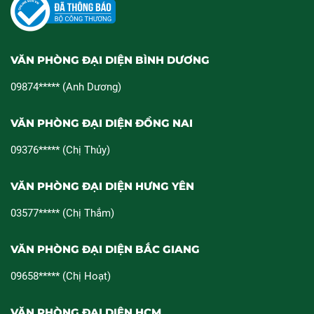
VĂN PHÒNG ĐẠI DIỆN BÌNH DƯƠNG
09874***** (Anh Dương)
VĂN PHÒNG ĐẠI DIỆN ĐỒNG NAI
09376***** (Chị Thủy)
VĂN PHÒNG ĐẠI DIỆN HƯNG YÊN
03577***** (Chị Thắm)
VĂN PHÒNG ĐẠI DIỆN BẮC GIANG
09658***** (Chị Hoạt)
VĂN PHÒNG ĐẠI DIỆN HCM