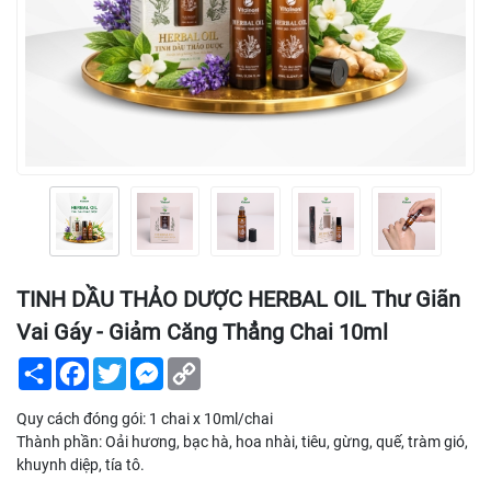
TINH DẦU THẢO DƯỢC HERBAL OIL Thư Giãn
Vai Gáy - Giảm Căng Thẳng Chai 10ml
Share
Facebook
Twitter
Messenger
Copy
Link
Quy cách đóng gói: 1 chai x 10ml/chai
Thành phần: Oải hương, bạc hà, hoa nhài, tiêu, gừng, quế, tràm gió,
khuynh diệp, tía tô.