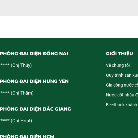
PHÒNG ĐẠI DIỆN ĐỒNG NAI
GIỚI THIỆU
***** (Chị Thủy)
Về chúng tôi
Quy trình sản xuấ
PHÒNG ĐẠI DIỆN HƯNG YÊN
Gia công nước c
***** (Chị Thắm)
Nước cốt nhàu 
Feedback khách
PHÒNG ĐẠI DIỆN BẮC GIANG
***** (Chị Hoạt)
 PHÒNG ĐẠI DIỆN HCM