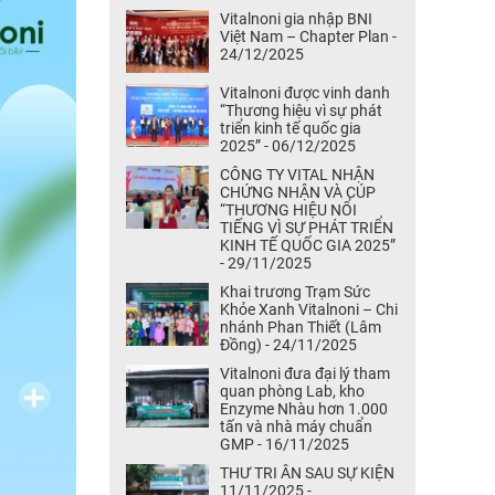
Vitalnoni gia nhập BNI
Việt Nam – Chapter Plan -
24/12/2025
Vitalnoni được vinh danh
“Thương hiệu vì sự phát
triển kinh tế quốc gia
2025” - 06/12/2025
CÔNG TY VITAL NHẬN
CHỨNG NHẬN VÀ CÚP
“THƯƠNG HIỆU NỔI
TIẾNG VÌ SỰ PHÁT TRIỂN
KINH TẾ QUỐC GIA 2025”
- 29/11/2025
Khai trương Trạm Sức
Khỏe Xanh Vitalnoni – Chi
nhánh Phan Thiết (Lâm
Đồng) - 24/11/2025
Vitalnoni đưa đại lý tham
quan phòng Lab, kho
Enzyme Nhàu hơn 1.000
tấn và nhà máy chuẩn
GMP - 16/11/2025
THƯ TRI ÂN SAU SỰ KIỆN
11/11/2025 -