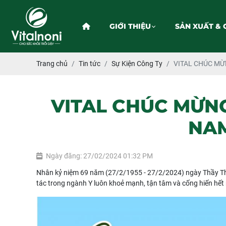
GIỚI THIỆU
SẢN XUẤT & 
Trang chủ
Tin tức
Sự Kiện Công Ty
VITAL CHÚC MỪ
VITAL CHÚC MỪN
NAM
Ngày đăng: 27/02/2024 01:32 PM
Nhân kỷ niệm 69 năm (27/2/1955 - 27/2/2024) ngày Thầy Th
tác trong ngành Y luôn khoẻ mạnh, tận tâm và cống hiến hết