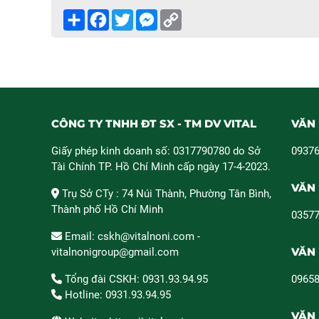
Share
Facebook
Twitter
Messenger
Copy
Link
CÔNG TY TNHH ĐT SX - TM DV VITAL
VĂN 
Giấy phép kinh doanh số: 0317790780 do Sở
09376
Tài Chính TP. Hồ Chí Minh cấp ngày 17-4-2023.
VĂN 
Trụ Sở CTy : 74 Núi Thành, Phường Tân Bình,
Thành phố Hồ Chí Minh
03577
Email: cskh@vitalnoni.com -
VĂN 
vitalnonigroup@gmail.com
Tổng đài CSKH: 0931.93.94.95
09658
Hotline: 0931.93.94.95
VĂN