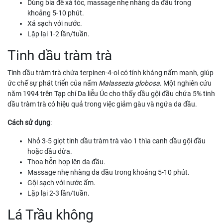
Dùng bia để xả tóc, massage nhẹ nhàng da đầu trong
khoảng 5-10 phút.
Xả sạch với nước.
Lặp lại 1-2 lần/tuần.
Tinh dầu tràm trà
Tinh dầu tràm trà chứa terpinen-4-ol có tính kháng nấm mạnh, giúp
ức chế sự phát triển của nấm
Malassezia globosa
. Một nghiên cứu
năm 1994 trên Tạp chí Da liễu Úc cho thấy dầu gội đầu chứa 5% tinh
dầu tràm trà có hiệu quả trong việc giảm gàu và ngứa da đầu.
Cách sử dụng
:
Nhỏ 3-5 giọt tinh dầu tràm trà vào 1 thìa canh dầu gội đầu
hoặc dầu dừa.
Thoa hỗn hợp lên da đầu.
Massage nhẹ nhàng da đầu trong khoảng 5-10 phút.
Gội sạch với nước ấm.
Lặp lại 2-3 lần/tuần.
Lá Trầu không