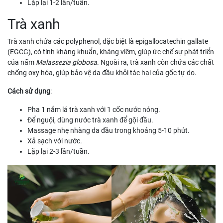
Lặp lại 1-2 lần/tuần.
Trà xanh
Trà xanh chứa các polyphenol, đặc biệt là epigallocatechin gallate
(EGCG), có tính kháng khuẩn, kháng viêm, giúp ức chế sự phát triển
của nấm
Malassezia globosa
. Ngoài ra, trà xanh còn chứa các chất
chống oxy hóa, giúp bảo vệ da đầu khỏi tác hại của gốc tự do.
Cách sử dụng
:
Pha 1 nắm lá trà xanh với 1 cốc nước nóng.
Để nguội, dùng nước trà xanh để gội đầu.
Massage nhẹ nhàng da đầu trong khoảng 5-10 phút.
Xả sạch với nước.
Lặp lại 2-3 lần/tuần.