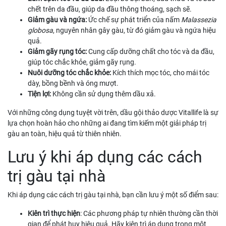
chết trên da đầu, giúp da đầu thông thoáng, sạch sẽ.
Giảm gàu và ngứa:
Ức chế sự phát triển của nấm
Malassezia
globosa
, nguyên nhân gây gàu, từ đó giảm gàu và ngứa hiệu
quả.
Giảm gãy rụng tóc:
Cung cấp dưỡng chất cho tóc và da đầu,
giúp tóc chắc khỏe, giảm gãy rụng.
Nuôi dưỡng tóc chắc khỏe:
Kích thích mọc tóc, cho mái tóc
dày, bồng bềnh và óng mượt.
Tiện lợi:
Không cần sử dụng thêm dầu xả.
Với những công dụng tuyệt vời trên, dầu gội thảo dược Vitallife là sự
lựa chọn hoàn hảo cho những ai đang tìm kiếm một giải pháp trị
gàu an toàn, hiệu quả từ thiên nhiên.
Lưu ý khi áp dụng các cách
trị gàu tại nhà
Khi áp dụng các cách trị gàu tại nhà, bạn cần lưu ý một số điểm sau:
Kiên trì thực hiện
: Các phương pháp tự nhiên thường cần thời
gian để phát huy hiệu quả. Hãy kiên trì áp dụng trong một