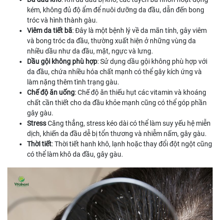
kém, không đủ độ ẩm để nuôi dưỡng da đầu, dẫn đến bong
tróc và hình thành gàu.
Viêm da tiết bã
: Đây là một bệnh lý về da mãn tính, gây viêm
và bong tróc da đầu, thường xuất hiện ở những vùng da
nhiều dầu như da đầu, mặt, ngực và lưng.
Dầu gội không phù hợp
: Sử dụng dầu gội không phù hợp với
da đầu, chứa nhiều hóa chất mạnh có thể gây kích ứng và
làm nặng thêm tình trạng gàu.
Chế độ ăn uống
: Chế độ ăn thiếu hụt các vitamin và khoáng
chất cần thiết cho da đầu khỏe mạnh cũng có thể góp phần
gây gàu.
Stress
Căng thẳng, stress kéo dài có thể làm suy yếu hệ miễn
dịch, khiến da đầu dễ bị tổn thương và nhiễm nấm, gây gàu.
Thời tiết
: Thời tiết hanh khô, lạnh hoặc thay đổi đột ngột cũng
có thể làm khô da đầu, gây gàu.