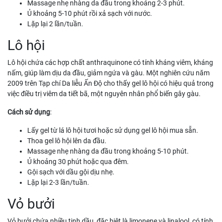
Massage nhẹ nhàng da đầu trong khoảng 2-3 phút.
Ủ khoảng 5-10 phút rồi xả sạch với nước.
Lặp lại 2 lần/tuần.
Lô hội
Lô hội chứa các hợp chất anthraquinone có tính kháng viêm, kháng
nấm, giúp làm dịu da đầu, giảm ngứa và gàu. Một nghiên cứu năm
2009 trên Tạp chí Da liễu Ấn Độ cho thấy gel lô hội có hiệu quả trong
việc điều trị viêm da tiết bã, một nguyên nhân phổ biến gây gàu.
Cách sử dụng
:
Lấy gel từ lá lô hội tươi hoặc sử dụng gel lô hội mua sẵn.
Thoa gel lô hội lên da đầu.
Massage nhẹ nhàng da đầu trong khoảng 5-10 phút.
Ủ khoảng 30 phút hoặc qua đêm.
Gội sạch với dầu gội dịu nhẹ.
Lặp lại 2-3 lần/tuần.
Vỏ bưởi
Vỏ bưởi chứa nhiều tinh dầu, đặc biệt là limonene và linalool, có tính