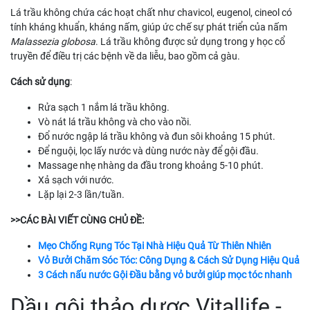
Lá trầu không chứa các hoạt chất như chavicol, eugenol, cineol có
tính kháng khuẩn, kháng nấm, giúp ức chế sự phát triển của nấm
Malassezia globosa
. Lá trầu không được sử dụng trong y học cổ
truyền để điều trị các bệnh về da liễu, bao gồm cả gàu.
Cách sử dụng
:
Rửa sạch 1 nắm lá trầu không.
Vò nát lá trầu không và cho vào nồi.
Đổ nước ngập lá trầu không và đun sôi khoảng 15 phút.
Để nguội, lọc lấy nước và dùng nước này để gội đầu.
Massage nhẹ nhàng da đầu trong khoảng 5-10 phút.
Xả sạch với nước.
Lặp lại 2-3 lần/tuần.
>>CÁC BÀI VIẾT CÙNG CHỦ ĐỀ:
Mẹo Chống Rụng Tóc Tại Nhà Hiệu Quả Từ Thiên Nhiên
Vỏ Bưởi Chăm Sóc Tóc: Công Dụng & Cách Sử Dụng Hiệu Quả
3 Cách nấu nước Gội Đầu bằng vỏ bưởi giúp mọc tóc nhanh
Dầu gội thảo dược Vitallife -