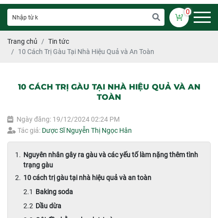
0
Trang chủ
Tin tức
10 Cách Trị Gàu Tại Nhà Hiệu Quả và An Toàn
10 CÁCH TRỊ GÀU TẠI NHÀ HIỆU QUẢ VÀ AN
TOÀN
Ngày đăng: 19/12/2024 02:24 PM
Tác giả:
Dược Sĩ Nguyễn Thị Ngọc Hân
Nguyên nhân gây ra gàu và các yếu tố làm nặng thêm tình
trạng gàu
10 cách trị gàu tại nhà hiệu quả và an toàn
Baking soda
Dầu dừa