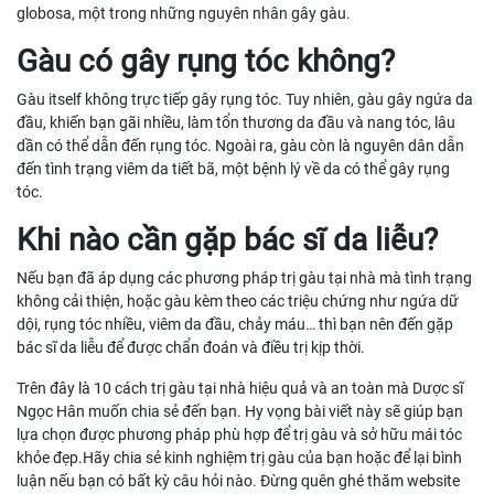
globosa, một trong những nguyên nhân gây gàu.
Gàu có gây rụng tóc không?
Gàu itself không trực tiếp gây rụng tóc. Tuy nhiên, gàu gây ngứa da
đầu, khiến bạn gãi nhiều, làm tổn thương da đầu và nang tóc, lâu
dần có thể dẫn đến rụng tóc. Ngoài ra, gàu còn là nguyên dân dẫn
đến tình trạng viêm da tiết bã, một bệnh lý về da có thể gây rụng
tóc.
Khi nào cần gặp bác sĩ da liễu?
Nếu bạn đã áp dụng các phương pháp trị gàu tại nhà mà tình trạng
không cải thiện, hoặc gàu kèm theo các triệu chứng như ngứa dữ
dội, rụng tóc nhiều, viêm da đầu, chảy máu… thì bạn nên đến gặp
bác sĩ da liễu để được chẩn đoán và điều trị kịp thời.
Trên đây là 10 cách trị gàu tại nhà hiệu quả và an toàn mà Dược sĩ
Ngọc Hân muốn chia sẻ đến bạn. Hy vọng bài viết này sẽ giúp bạn
lựa chọn được phương pháp phù hợp để trị gàu và sở hữu mái tóc
khỏe đẹp.Hãy chia sẻ kinh nghiệm trị gàu của bạn hoặc để lại bình
luận nếu bạn có bất kỳ câu hỏi nào. Đừng quên ghé thăm website