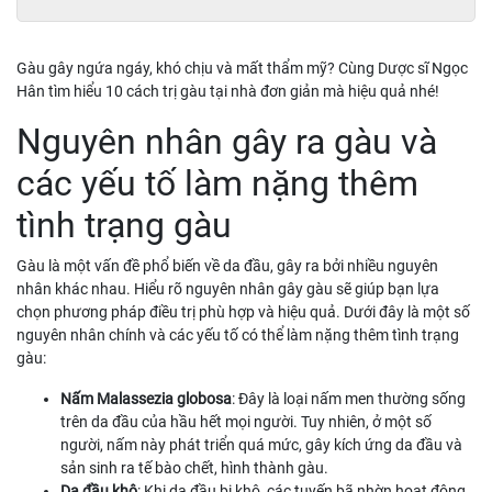
Gàu gây ngứa ngáy, khó chịu và mất thẩm mỹ? Cùng Dược sĩ Ngọc
Hân tìm hiểu 10 cách trị gàu tại nhà đơn giản mà hiệu quả nhé!
Nguyên nhân gây ra gàu và
các yếu tố làm nặng thêm
tình trạng gàu
Gàu là một vấn đề phổ biến về da đầu, gây ra bởi nhiều nguyên
nhân khác nhau. Hiểu rõ nguyên nhân gây gàu sẽ giúp bạn lựa
chọn phương pháp điều trị phù hợp và hiệu quả. Dưới đây là một số
nguyên nhân chính và các yếu tố có thể làm nặng thêm tình trạng
gàu:
Nấm Malassezia globosa
: Đây là loại nấm men thường sống
trên da đầu của hầu hết mọi người. Tuy nhiên, ở một số
người, nấm này phát triển quá mức, gây kích ứng da đầu và
sản sinh ra tế bào chết, hình thành gàu.
Da đầu khô
: Khi da đầu bị khô, các tuyến bã nhờn hoạt động