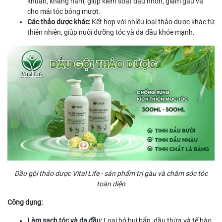
khuẩn, kháng nấm, giúp kiểm soát dầu nhờn, giảm gàu và
cho mái tóc bóng mượt.
Các thảo dược khác:
Kết hợp với nhiều loại thảo dược khác từ
thiên nhiên, giúp nuôi dưỡng tóc và da đầu khỏe mạnh.
Dầu gội thảo dược Vital Life - sản phẩm trị gàu và chăm sóc tóc
toàn diện
Công dụng:
Làm sạch tóc và da đầu:
Loại bỏ bụi bẩn, dầu thừa và tế bào