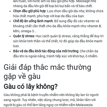
lần/tuần, với nước ấm và dầu gội phù hợp. Massage nhẹ
nhàng da đầu khi gội để loại bỏ bụi bẩn và tế bào chết.
Chọn dầu gội phù hợp
: Lựa chọn dầu gội dịu nhẹ, không chứa
hóa chất mạnh, phù hợp với loại da đầu của bạn.
Chế độ ăn uống lành mạnh
: Bổ sung đầy đủ các vitamin và
khoáng chất cần thiết cho da đầu khỏe mạnh như vitamin B,
kẽm, omega-3…
Quản lý stress
: Học cách quản lý stress, căng thẳng để duy trì
sức khỏe tinh thần và thể chất, từ đó giúp da đầu khỏe mạnh
hơn.
Bảo vệ da đầu khỏi tác động của môi trường
: Che chắn da
đầu khi ra ngoài nắng, tránh tiếp xúc với khói bụi, ô nhiễm.
Giải đáp thắc mắc thường
gặp về gàu
Gàu có lây không?
Gàu không phải là bệnh truyền nhiễm nên không lây lan từ người
sang người. Tuy nhiên, việc dùng chung lược, mũ, khăn tắm với
người bị gàu có thể làm tăng nguy cơ nhiễm nấm Malassezia