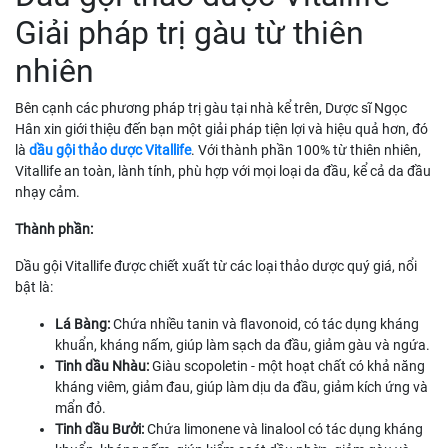
Giải pháp trị gàu từ thiên
nhiên
Bên cạnh các phương pháp trị gàu tại nhà kể trên, Dược sĩ Ngọc
Hân xin giới thiệu đến bạn một giải pháp tiện lợi và hiệu quả hơn, đó
là
dầu gội thảo dược Vitallife
. Với thành phần 100% từ thiên nhiên,
Vitallife an toàn, lành tính, phù hợp với mọi loại da đầu, kể cả da đầu
nhạy cảm.
Thành phần:
Dầu gội Vitallife được chiết xuất từ các loại thảo dược quý giá, nổi
bật là:
Lá Bàng:
Chứa nhiều tanin và flavonoid, có tác dụng kháng
khuẩn, kháng nấm, giúp làm sạch da đầu, giảm gàu và ngứa.
Tinh dầu Nhàu:
Giàu scopoletin - một hoạt chất có khả năng
kháng viêm, giảm đau, giúp làm dịu da đầu, giảm kích ứng và
mẩn đỏ.
Tinh dầu Bưởi:
Chứa limonene và linalool có tác dụng kháng