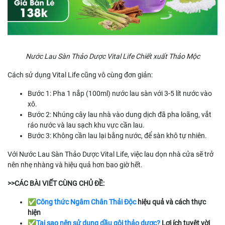
Nước Lau Sàn Thảo Dược Vital Life Chiết xuất Thảo Mộc
Cách sử dụng Vital Life cũng vô cùng đơn giản:
Bước 1: Pha 1 nắp (100ml) nước lau sàn với 3-5 lít nước vào
xô.
Bước 2: Nhúng cây lau nhà vào dung dịch đã pha loãng, vắt
ráo nước và lau sạch khu vực cần lau.
Bước 3: Không cần lau lại bằng nước, để sàn khô tự nhiên.
Với Nước Lau Sàn Thảo Dược Vital Life, việc lau dọn nhà cửa sẽ trở
nên nhẹ nhàng và hiệu quả hơn bao giờ hết.
>>CÁC BÀI VIẾT CÙNG CHỦ ĐỀ:
✅
Công thức Ngâm Chân Thải Độc
hiệu quả và cách thực
hiện
✅
Tại sao nên sử dụng dầu gội thảo dược?
Lợi ích tuyệt vời