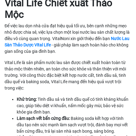
Vital Life Chiết xuất Thảo
Mộc
Để việc lau dọn nhà cửa đạt hiệu quả tối ưu, bên cạnh những mẹo
nhỏ được chia sẻ, việc lựa chọn một loại nước lau sàn chất lượng là
điều vô cùng quan trọng. VitalNoni xin giới thiệu đến bạn
Nước Lau
Sàn Thảo Dược Vital Life
- giải pháp làm sạch hoàn hảo cho không
gian sống của gia đình bạn.
Vital Life là sản phẩm nước lau sàn được chiết xuất hoàn toàn từ
thảo mộc thiên nhiên, an toàn cho sức khỏe và thân thiện với môi
trường. Với công thức đặc biệt kết hợp nước cất, tinh dầu sả, tinh
dầu quế và baking soda, Vital Life mang đến hiệu quả vượt trội
trong việc:
Khử trùng:
Tinh dầu sả và tinh dầu quế có tính kháng khuẩn
cao, giúp tiêu diệt vi khuẩn, nấm mốc gây mùi, bảo vệ sức
khỏe gia đình bạn.
Làm sạch vết bẩn cứng đầu:
Baking soda kết hợp với tinh
dầu tạo nên sức mạnh làm sạch vượt trội, đánh bay mọi vết
bẩn cứng đầu, trả lại sàn nhà sạch bong, sáng bóng.