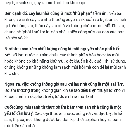
tiếp tục sinh sôi, gây ra mùi tanh hôi khó chịu.
Bên cạnh đó, cây lau nhà cũng là một "thủ phạm" tiềm ẩn.
Nếu bạn
không vệ sinh cây lau nhà thường xuyên, vi khuẩn và bụi bẩn sẽ tích
tụ trên bông lau, thân cây lau nhà và thùng chứa nước. Mỗi lần lau,
chúng sẽ "phát tán" trở lại sàn nhà, khiến công sức lau dọn của bạn
trở nên vô ích.
Nước lau sàn kém chất lượng cũng là một nguyên nhân phổ biến.
Một số loại nước lau sàn chứa các thành phần hóa học gây mùi,
hoặc không có khả năng khử mùi, diệt khuẩn hiệu quả. Khi sử dụng,
chúng không những không làm sạch mùi hôi mà còn để lại mùi tanh
khó chịu.
Ngoài ra, việc không thông gió sau khi lau nhà cũng là một sai lầm.
Độ ẩm ứ đọng trong không gian kín sẽ tạo điều kiện thuận lợi cho vi
khuẩn, nấm mốc phát triển, từ đó sinh ra mùi tanh.
Cuối cùng, mùi tanh từ thực phẩm bám trên sàn nhà cũng là một
yếu tố cần lưu ý.
Các loại thức ăn, nước uống rơi vãi, đặc biệt là hải
sản, thịt cá, nếu không được lau dọn kịp thời sẽ phân hủy và bám
mùi trên sàn nhà.