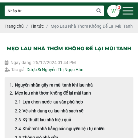
0
Trang chủ
Tin tức
Mẹo Lau Nhà Thơm Không Để Lại Mùi Tanh
MẸO LAU NHÀ THƠM KHÔNG ĐỂ LẠI MÙI TANH
Ngày đăng: 25/12/2024 01:44 PM
Tác giả:
Dược Sĩ Nguyễn Thị Ngọc Hân
Nguyên nhân gây ra mùi tanh khi lau nhà
Mẹo lau nhà thơm không để lại mùi tanh
Lựa chọn nước lau sàn phù hợp
Vệ sinh dụng cụ lau nhà sạch sẽ
Kỹ thuật lau nhà hiệu quả
Khử mùi nhà bằng các nguyên liệu tự nhiên
Thông gió nhà cửa