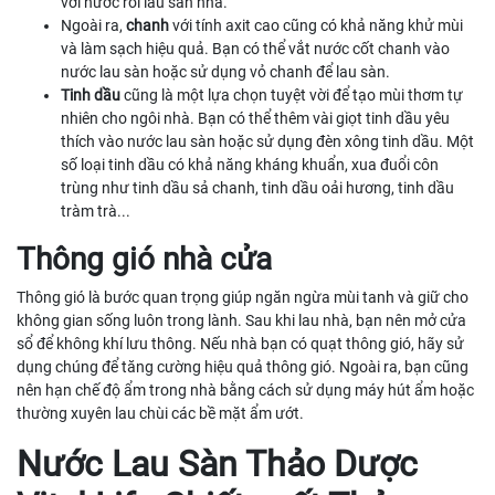
với nước rồi lau sàn nhà.
Ngoài ra,
chanh
với tính axit cao cũng có khả năng khử mùi
và làm sạch hiệu quả. Bạn có thể vắt nước cốt chanh vào
nước lau sàn hoặc sử dụng vỏ chanh để lau sàn.
Tinh dầu
cũng là một lựa chọn tuyệt vời để tạo mùi thơm tự
nhiên cho ngôi nhà. Bạn có thể thêm vài giọt tinh dầu yêu
thích vào nước lau sàn hoặc sử dụng đèn xông tinh dầu. Một
số loại tinh dầu có khả năng kháng khuẩn, xua đuổi côn
trùng như tinh dầu sả chanh, tinh dầu oải hương, tinh dầu
tràm trà...
Thông gió nhà cửa
Thông gió là bước quan trọng giúp ngăn ngừa mùi tanh và giữ cho
không gian sống luôn trong lành. Sau khi lau nhà, bạn nên mở cửa
sổ để không khí lưu thông. Nếu nhà bạn có quạt thông gió, hãy sử
dụng chúng để tăng cường hiệu quả thông gió. Ngoài ra, bạn cũng
nên hạn chế độ ẩm trong nhà bằng cách sử dụng máy hút ẩm hoặc
thường xuyên lau chùi các bề mặt ẩm ướt.
Nước Lau Sàn Thảo Dược