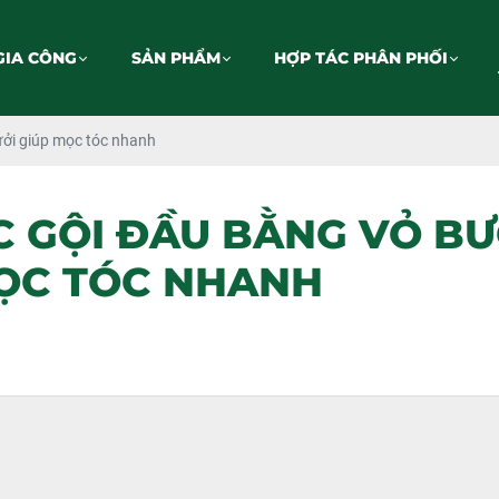
GIA CÔNG
SẢN PHẨM
HỢP TÁC PHÂN PHỐI
ởi giúp mọc tóc nhanh
C GỘI ĐẦU BẰNG VỎ BƯ
ỌC TÓC NHANH