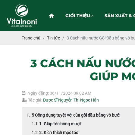
GIỚI THIỆU
SẢN XUẤT & 
Trang chủ
Tin tức
3 Cách nấu nước Gội Đầu bằng vỏ bư
3 CÁCH NẤU NƯỚ
GIÚP M
Ngày đăng: 06/11/2024 09:02 AM
Tác giả:
Dược Sĩ Nguyễn Thị Ngọc Hân
5 Công dụng tuyệt vời của gội đầu bằng vỏ bưởi
1. Giúp tóc bóng mượt
2. Kích thích mọc tóc