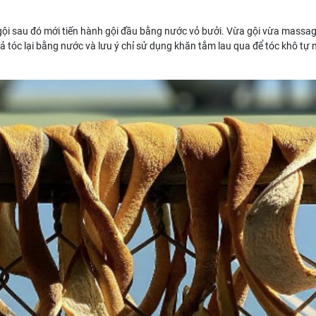
gội sau đó mới tiến hành gội đầu bằng nước vỏ bưởi. Vừa gội vừa massa
tóc lại bằng nước và lưu ý chỉ sử dụng khăn tắm lau qua để tóc khô tự n