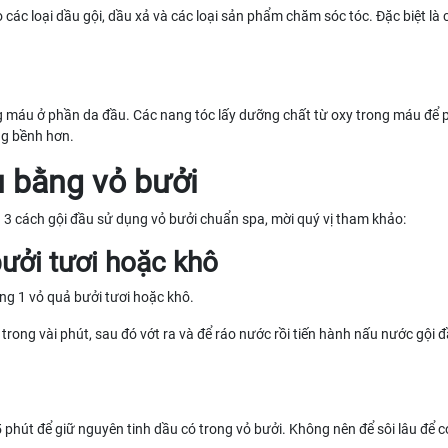
các loại dầu gội, dầu xả và các loại sản phẩm chăm sóc tóc. Đặc biệt là c
ng máu ở phần da đầu. Các nang tóc lấy dưỡng chất từ oxy trong máu để p
ng bềnh hơn.
 bằng vỏ bưởi
à 3 cách gội đầu sử dụng vỏ bưởi chuẩn spa, mời quý vị tham khảo:
ưởi tươi hoặc khô
ùng 1 vỏ quả bưởi tươi hoặc khô.
rong vài phút, sau đó vớt ra và để ráo nước rồi tiến hành nấu nước gội 
 5 phút để giữ nguyên tinh dầu có trong vỏ bưởi. Không nên để sôi lâu để 