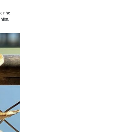
ge nhẹ
hiên,