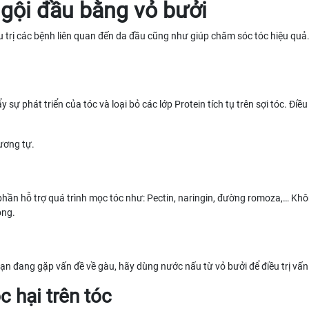
 gội đầu bằng vỏ bưởi
 trị các bệnh liên quan đến da đầu cũng như giúp chăm sóc tóc hiệu quả
ự phát triển của tóc và loại bỏ các lớp Protein tích tụ trên sợi tóc. Điều
ương tự.
phần hỗ trợ quá trình mọc tóc như: Pectin, naringin, đường romoza,… K
ong.
 bạn đang gặp vấn đề về gàu, hãy dùng nước nấu từ vỏ bưởi để điều trị vấn
 hại trên tóc