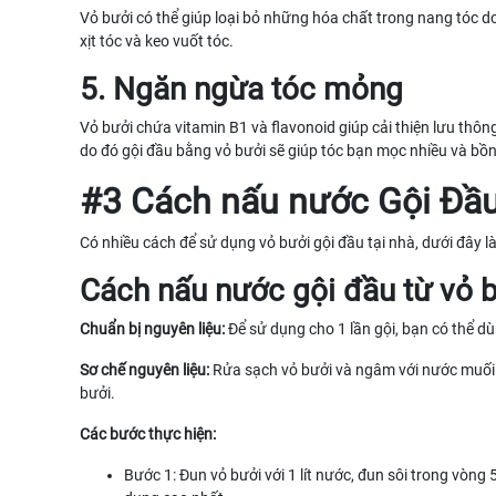
Vỏ bưởi có thể giúp loại bỏ những hóa chất trong nang tóc do 
xịt tóc và keo vuốt tóc.
5. Ngăn ngừa tóc mỏng
Vỏ bưởi chứa vitamin B1 và flavonoid giúp cải thiện lưu thô
do đó gội đầu bằng vỏ bưởi sẽ giúp tóc bạn mọc nhiều và bồ
#3 Cách nấu nước Gội Đầu
Có nhiều cách để sử dụng vỏ bưởi gội đầu tại nhà, dưới đây l
Cách nấu nước gội đầu từ vỏ b
Chuẩn bị nguyên liệu:
Để sử dụng cho 1 lần gội, bạn có thể d
Sơ chế nguyên liệu:
Rửa sạch vỏ bưởi và ngâm với nước muối t
bưởi.
Các bước thực hiện:
Bước 1: Đun vỏ bưởi với 1 lít nước, đun sôi trong vòng