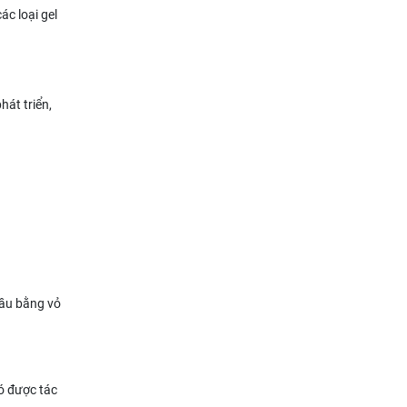
ác loại gel
hát triển,
đầu bằng vỏ
có được tác