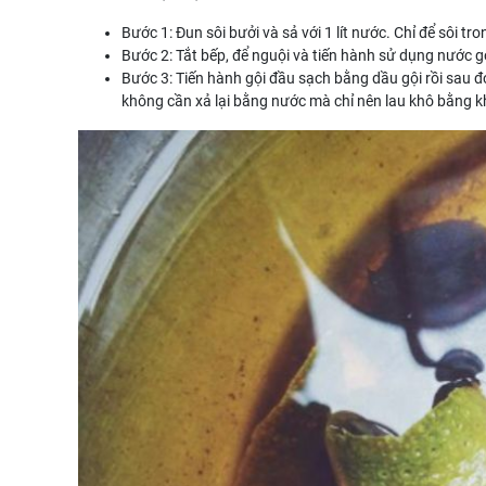
Bước 1: Đun sôi bưởi và sả với 1 lít nước. Chỉ để sôi tr
Bước 2: Tắt bếp, để nguội và tiến hành sử dụng nước g
Bước 3: Tiến hành gội đầu sạch bằng dầu gội rồi sau 
không cần xả lại bằng nước mà chỉ nên lau khô bằng 