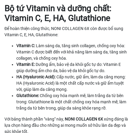
Bộ tứ Vitamin và dưỡng chất:
Vitamin C, E, HA, Glutathione
Để hoàn thiện công thức, NONI COLLAGEN 6X còn được bổ sung
Vitamin C, E, HA, Glutathione:
Vitamin C:
Làm sáng da, tăng sinh collagen, chống oxy hóa:
Vitamin C được biết đến với khả năng làm sáng da, tăng sinh
collagen, và chống oxy hóa.
Vitamin E:
Dưỡng ẩm, bảo vệ da khỏi gốc tự do: Vitamin E
giúp dưỡng ẩm cho da, bảo vệ da khỏi gốc tự do.
HA (Hyaluronic Acid):
Cấp nước, giữ ẩm, làm da căng mọng:
HA (Hyaluronic Acid) là một chất cấp nước và giữ ẩm tuyệt
vời, giúp làm da căng mọng.
Glutathione:
Chống oxy hóa mạnh mẽ, làm trắng da từ bên
trong: Glutathione là một chất chống oxy hóa mạnh mẽ, làm
trắng da từ bên trong, giúp da sáng khỏe rạng rỡ.
Với bảng thành phần "vàng" này,
NONI COLLAGEN 6X
xứng đáng là
lựa chọn hàng đầu cho những ai mong muốn sở hữu làn da đẹp và
sức khỏe tốt.