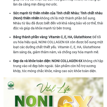
làn da căng mịn đáng mơ ước.
Sức mạnh từ thiên nhiên của Tinh chất Nhàu:
Tinh chất nhàu
(Noni) thiên nhiên
không chỉ là một thành phần bổ sung.
Nhàu từ lâu đã được biết đến với khả năng bảo vệ cơ thể, thải
độc và giúp da khỏe mạnh từ bên trong.
Bảng thành phần vàng: Vitamin C, E, HA, Glutathione:
Để tối
ưu hóa hiệu quả, NONI COLLAGEN 6X còn được bổ sung một
loạt các dưỡng chất thiết yếu. Vitamin C, E, HA, Glutathione
làm sáng da, giảm thâm nám, và chống oxy hóa mạnh mẽ.
Đẹp da và khỏe toàn diện:
NONI COLLAGEN 6X
không chỉ tập
trung vào vẻ đẹp bên ngoài. Sản phẩm còn hỗ trợ xương
khớp, tóc móng chắc khỏe, nâng cao sức khỏe toàn diện.