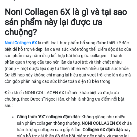
Noni Collagen 6X là gì và tại sao
sản phẩm này lại được ưa
chuộng?
Noni Collagen 6X
là một loại thực phẩm bổ sung được thiết kế đặc
biệt để hỗ trợ vẻ đẹp làn da và sức khỏe tổng thể. Điểm độc đáo của
sản phẩm này nằm ở sự kết hợp hài hòa giữa collagen – thành
phần quan trọng cấu tạo nên làn da tươi trẻ; và tinh chất nhàu
(noni) – một dược liệu quý từ thiên nhiên với nhiều lợi ích sức khỏe.
Sự kết hợp này không chỉ mang lại hiệu quả vượt trội cho làn da mà
còn góp phần nâng cao sức khỏe toàn diện từ bên trong.
Điều khiến NONI COLLAGEN 6X trở nên khác biệt và được ưa
chuộng, theo Dược sĩ Ngọc Hân, chính là những ưu điểm nổi bật
sau:
Công thức "6X" collagen đậm đặc:
Không giống như nhiều
sản phẩm collagen thông thường,
NONI COLLAGEN 6X
chứa
hàm lượng collagen cao gấp 6 lần.
Collagen 6X đậm đặc
này
giúp hỗ trợ cải thiện độ đàn hồi, giảm nếp nhăn, và mang lại