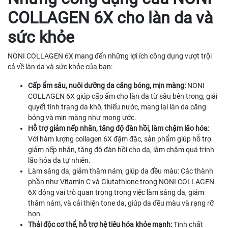
COLLAGEN 6X cho làn da và
sức khỏe
NONI COLLAGEN 6X mang đến những lợi ích công dụng vượt trội
cả về làn da và sức khỏe của bạn:
Cấp ẩm sâu, nuôi dưỡng da căng bóng, mịn màng:
NONI
COLLAGEN 6X giúp cấp ẩm cho làn da từ sâu bên trong, giải
quyết tình trạng da khô, thiếu nước, mang lại làn da căng
bóng và mịn màng như mong ước.
Hỗ trợ giảm nếp nhăn, tăng độ đàn hồi, làm chậm lão hóa:
Với hàm lượng collagen 6X đậm đặc, sản phẩm giúp hỗ trợ
giảm nếp nhăn, tăng độ đàn hồi cho da, làm chậm quá trình
lão hóa da tự nhiên.
Làm sáng da, giảm thâm nám, giúp da đều màu: Các thành
phần như Vitamin C và Glutathione trong NONI COLLAGEN
6X đóng vai trò quan trọng trong việc làm sáng da, giảm
thâm nám, và cải thiện tone da, giúp da đều màu và rạng rỡ
hơn.
Thải độc cơ thể, hỗ trợ hệ tiêu hóa khỏe mạnh:
Tinh chất