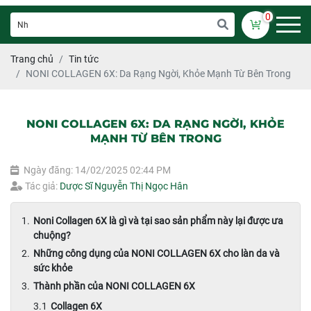
0
Trang chủ
Tin tức
NONI COLLAGEN 6X: Da Rạng Ngời, Khỏe Mạnh Từ Bên Trong
NONI COLLAGEN 6X: DA RẠNG NGỜI, KHỎE
MẠNH TỪ BÊN TRONG
Ngày đăng: 14/02/2025 02:44 PM
Tác giả:
Dược Sĩ Nguyễn Thị Ngọc Hân
Noni Collagen 6X là gì và tại sao sản phẩm này lại được ưa
chuộng?
Những công dụng của NONI COLLAGEN 6X cho làn da và
sức khỏe
Thành phần của NONI COLLAGEN 6X
Collagen 6X