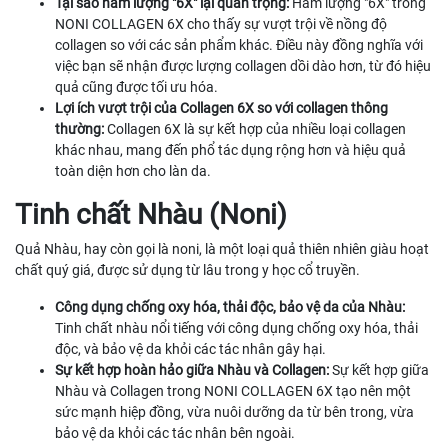
Tại sao hàm lượng "6X" lại quan trọng:
Hàm lượng "6X" trong
NONI COLLAGEN 6X cho thấy sự vượt trội về nồng độ
collagen so với các sản phẩm khác. Điều này đồng nghĩa với
việc bạn sẽ nhận được lượng collagen dồi dào hơn, từ đó hiệu
quả cũng được tối ưu hóa.
Lợi ích vượt trội của Collagen 6X so với collagen thông
thường:
Collagen 6X là sự kết hợp của nhiều loại collagen
khác nhau, mang đến phổ tác dụng rộng hơn và hiệu quả
toàn diện hơn cho làn da.
Tinh chất Nhàu (Noni)
Quả Nhàu, hay còn gọi là noni, là một loại quả thiên nhiên giàu hoạt
chất quý giá, được sử dụng từ lâu trong y học cổ truyền.
Công dụng chống oxy hóa, thải độc, bảo vệ da của Nhàu:
Tinh chất nhàu nổi tiếng với công dụng chống oxy hóa, thải
độc, và bảo vệ da khỏi các tác nhân gây hại.
Sự kết hợp hoàn hảo giữa Nhàu và Collagen:
Sự kết hợp giữa
Nhàu và Collagen trong NONI COLLAGEN 6X tạo nên một
sức mạnh hiệp đồng, vừa nuôi dưỡng da từ bên trong, vừa
bảo vệ da khỏi các tác nhân bên ngoài.