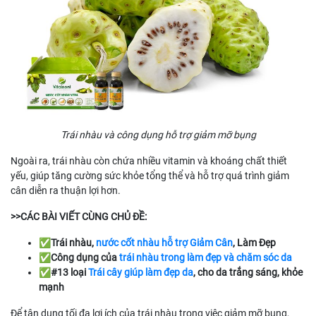
Trái nhàu và công dụng hỗ trợ giảm mỡ bụng
Ngoài ra, trái nhàu còn chứa nhiều vitamin và khoáng chất thiết
yếu, giúp tăng cường sức khỏe tổng thể và hỗ trợ quá trình giảm
cân diễn ra thuận lợi hơn.
>>CÁC BÀI VIẾT CÙNG CHỦ ĐỀ:
✅Trái nhàu,
nước cốt nhàu hỗ trợ Giảm Cân
, Làm Đẹp
✅Công dụng của
trái nhàu trong làm đẹp và chăm sóc da
✅#13 loại
Trái cây giúp làm đẹp da
, cho da trắng sáng, khỏe
mạnh
Để tận dụng tối đa lợi ích của trái nhàu trong việc giảm mỡ bụng,