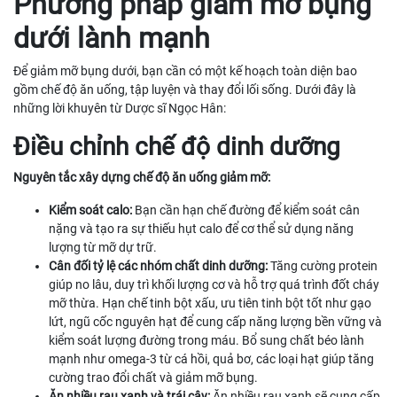
Phương pháp giảm mỡ bụng
dưới lành mạnh
Để giảm mỡ bụng dưới, bạn cần có một kế hoạch toàn diện bao
gồm chế độ ăn uống, tập luyện và thay đổi lối sống. Dưới đây là
những lời khuyên từ Dược sĩ Ngọc Hân:
Điều chỉnh chế độ dinh dưỡng
Nguyên tắc xây dựng chế độ ăn uống giảm mỡ:
Kiểm soát calo:
Bạn cần hạn chế đường để kiểm soát cân
nặng và tạo ra sự thiếu hụt calo để cơ thể sử dụng năng
lượng từ mỡ dự trữ.
Cân đối tỷ lệ các nhóm chất dinh dưỡng:
Tăng cường protein
giúp no lâu, duy trì khối lượng cơ và hỗ trợ quá trình đốt cháy
mỡ thừa. Hạn chế tinh bột xấu, ưu tiên tinh bột tốt như gạo
lứt, ngũ cốc nguyên hạt để cung cấp năng lượng bền vững và
kiểm soát lượng đường trong máu. Bổ sung chất béo lành
mạnh như omega-3 từ cá hồi, quả bơ, các loại hạt giúp tăng
cường trao đổi chất và giảm mỡ bụng.
Ăn nhiều rau xanh và trái cây:
Ăn nhiều rau xanh sẽ cung cấp