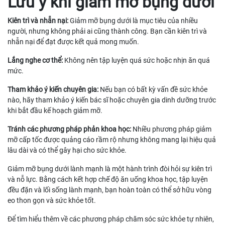
Lưu ý khi giảm mỡ bụng dưới
Kiên trì và nhẫn nại:
Giảm mỡ bụng dưới là mục tiêu của nhiều
người, nhưng không phải ai cũng thành công. Bạn cần kiên trì và
nhẫn nại để đạt được kết quả mong muốn.
Lắng nghe cơ thể:
Không nên tập luyện quá sức hoặc nhịn ăn quá
mức.
Tham khảo ý kiến chuyên gia:
Nếu bạn có bất kỳ vấn đề sức khỏe
nào, hãy tham khảo ý kiến bác sĩ hoặc chuyên gia dinh dưỡng trước
khi bắt đầu kế hoạch giảm mỡ.
Tránh các phương pháp phản khoa học:
Nhiều phương pháp giảm
mỡ cấp tốc được quảng cáo rầm rộ nhưng không mang lại hiệu quả
lâu dài và có thể gây hại cho sức khỏe.
Giảm mỡ bụng dưới lành mạnh là một hành trình đòi hỏi sự kiên trì
và nỗ lực. Bằng cách kết hợp chế độ ăn uống khoa học, tập luyện
đều đặn và lối sống lành mạnh, bạn hoàn toàn có thể sở hữu vòng
eo thon gọn và sức khỏe tốt.
Để tìm hiểu thêm về các phương pháp chăm sóc sức khỏe tự nhiên,