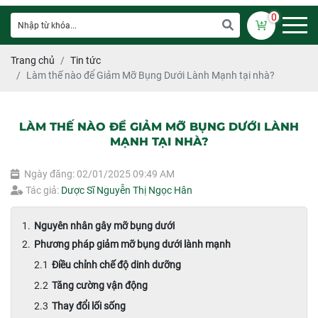
0
Trang chủ
Tin tức
Làm thế nào để Giảm Mỡ Bụng Dưới Lành Mạnh tại nhà?
LÀM THẾ NÀO ĐỂ GIẢM MỠ BỤNG DƯỚI LÀNH
MẠNH TẠI NHÀ?
Ngày đăng: 02/01/2025 09:49 AM
Tác giả:
Dược Sĩ Nguyễn Thị Ngọc Hân
Nguyên nhân gây mỡ bụng dưới
Phương pháp giảm mỡ bụng dưới lành mạnh
Điều chỉnh chế độ dinh dưỡng
Tăng cường vận động
Thay đổi lối sống