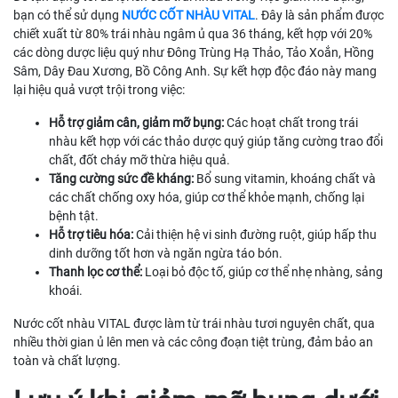
bạn có thể sử dụng
NƯỚC CỐT NHÀU VITAL
. Đây là sản phẩm được
chiết xuất từ 80% trái nhàu ngâm ủ qua 36 tháng, kết hợp với 20%
các dòng dược liệu quý như Đông Trùng Hạ Thảo, Tảo Xoắn, Hồng
Sâm, Dây Đau Xương, Bồ Công Anh. Sự kết hợp độc đáo này mang
lại hiệu quả vượt trội trong việc:
Hỗ trợ giảm cân, giảm mỡ bụng:
Các hoạt chất trong trái
nhàu kết hợp với các thảo dược quý giúp tăng cường trao đổi
chất, đốt cháy mỡ thừa hiệu quả.
Tăng cường sức đề kháng:
Bổ sung vitamin, khoáng chất và
các chất chống oxy hóa, giúp cơ thể khỏe mạnh, chống lại
bệnh tật.
Hỗ trợ tiêu hóa:
Cải thiện hệ vi sinh đường ruột, giúp hấp thu
dinh dưỡng tốt hơn và ngăn ngừa táo bón.
Thanh lọc cơ thể:
Loại bỏ độc tố, giúp cơ thể nhẹ nhàng, sảng
khoái.
Nước cốt nhàu VITAL được làm từ trái nhàu tươi nguyên chất, qua
nhiều thời gian ủ lên men và các công đoạn tiệt trùng, đảm bảo an
toàn và chất lượng.