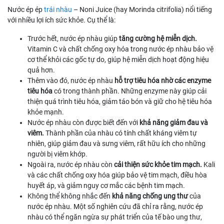
Nước ép ép
trái nhàu
– Noni Juice (hay Morinda citrifolia) nổi tiếng
với nhiều lợi ích sức khỏe. Cụ thể là:
Trước hết, nước ép nhàu giúp
tăng cường hệ miễn dịch.
Vitamin C và chất chống oxy hóa trong nước ép nhàu bảo vệ
cơ thể khỏi các gốc tự do, giúp hệ miễn dịch hoạt động hiệu
quả hơn.
Thêm vào đó, nước ép nhàu
hỗ trợ tiêu hóa nhờ các enzyme
tiêu hóa
có trong thành phần. Những enzyme này giúp cải
thiện quá trình tiêu hóa, giảm táo bón và giữ cho hệ tiêu hóa
khỏe mạnh.
Nước ép nhàu còn được biết đến với
khả năng giảm đau và
viêm.
Thành phần của nhàu có tính chất kháng viêm tự
nhiên, giúp giảm đau và sưng viêm, rất hữu ích cho những
người bị viêm khớp.
Ngoài ra, nước ép nhàu còn
cải thiện sức khỏe tim mạch.
Kali
và các chất chống oxy hóa giúp bảo vệ tim mạch, điều hòa
huyết áp, và giảm nguy cơ mắc các bệnh tim mạch.
Không thể không nhắc đến
khả năng chống ung thư
của
nước ép nhàu. Một số nghiên cứu đã chỉ ra rằng, nước ép
nhàu có thể ngăn ngừa sự phát triển của tế bào ung thư,