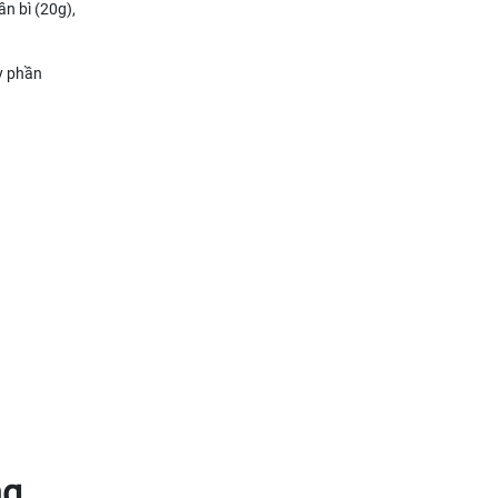
ần bì (20g),
ấy phần
ng