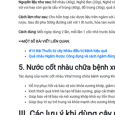
Nguyên liệu như sau:
Rễ nhàu (40g), Nghệ đen (20g), Nghệ vàn
vòi voi hay còn gọi là cẩu vĩ trùng (40g), đỗ trọng (30g), quả 
Cách làm như sau:
Cho hỗn hợp các dược liệu trên ngâm với 2
rượu. Sau đó pha 500g đường cát với 1 lít nước, hòa tan nướ
Cách dùng:
Mỗi ngày dùng 2 lần, mỗi lần 1 cốc nhỏ trước bữ
>>MỘT SỐ BÀI VIẾT LIÊN QUAN:
#10 Bài Thuốc từ cây Nhàu điều trị Bệnh hiệu quả
Quả nhàu Ngâm Rượu: Công dụng và cách ngâm đún
5. Nước cốt nhàu chữa bệnh 
Tác dụng của nước cốt nhàu Vital trong chữa bệnh xương k
Hỗ trợ phục hồi và bảo vệ sức khỏe xương khớp, giảm 
Kích thích quá trình tái tạo tế bào xương, giúp cải thi
Giúp bảo vệ tế bào và mô xương khớp khỏi sự tổn thươ
Giúp duy trì sự trẻ trung và khỏe mạnh cho xương khớ
III. Các lưu ý khi dùng c