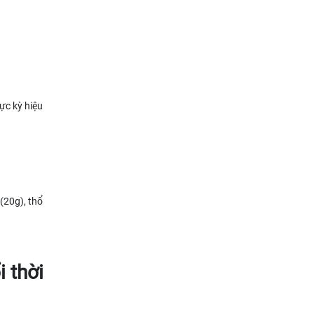
ực kỳ hiệu
(20g), thổ
 thời