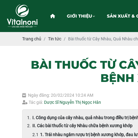
GIỚI THIỆU
SẢN XUẤT & 
Trang chủ
Tin tức
Bài thuốc từ Cây Nhàu, Quả Nhàu 
BÀI THUỐC TỪ C
BỆNH
Ngày đăng: 20/02/2024 10:24 AM
Tác giả:
Dược Sĩ Nguyễn Thị Ngọc Hân
I. Công dụng của cây nhàu, quả nhàu trong điều trị bệ
II. Các bài thuốc từ cây Nhàu chữa bệnh xương khớp
1. Trái nhàu ngâm rượu trị bệnh xương khớp, đau l