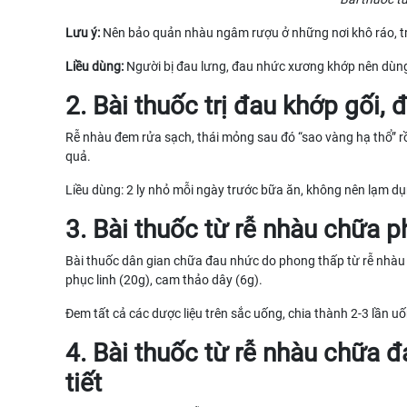
Lưu ý:
Nên bảo quản nhàu ngâm rượu ở những nơi khô ráo, tr
Liều dùng:
Người bị đau lưng, đau nhức xương khớp nên dùng 
2. Bài thuốc trị đau khớp gối, 
Rễ nhàu đem rửa sạch, thái mỏng sau đó “sao vàng hạ thổ” rồ
quả.
Liều dùng: 2 ly nhỏ mỗi ngày trước bữa ăn, không nên lạm dụ
3. Bài thuốc từ rễ nhàu chữa 
Bài thuốc dân gian chữa đau nhức do phong thấp từ rễ nhàu 
phục linh (20g), cam thảo dây (6g).
Đem tất cả các dược liệu trên sắc uống, chia thành 2-3 lần u
4. Bài thuốc từ rễ nhàu chữa đ
tiết