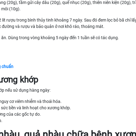
g (20g), tầm gửi cây dâu (20g), quế nhục (20g), thiên niên kiện (20g), tr
ô môi (10g).
 lít rượu trong bình thủy tinh khoảng 7 ngày. Sau đó đem lọc bỏ bã chỉ l
c đường và rượu và bảo quản ở nơi khô ráo, thoáng mát.
a ăn. Dùng trong vòng khoảng 5 ngày đến 1 tuần sẽ có tác dụng.
g chuẩn
xương khớp
hớp nếu sử dụng hàng ngày:
nguy cơ viêm nhiễm và thoái hóa.
ện sức bền và linh hoạt cho xương khớp.
ng của các gốc tự do.
p.
ây nhàu, quả nhàu chữa bệnh xươ