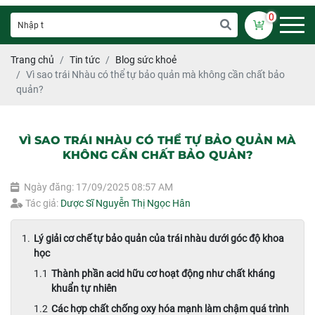
0
Trang chủ
Tin tức
Blog sức khoẻ
Vì sao trái Nhàu có thể tự bảo quản mà không cần chất bảo
quản?
VÌ SAO TRÁI NHÀU CÓ THỂ TỰ BẢO QUẢN MÀ
KHÔNG CẦN CHẤT BẢO QUẢN?
Ngày đăng: 17/09/2025 08:57 AM
Tác giả:
Dược Sĩ Nguyễn Thị Ngọc Hân
Lý giải cơ chế tự bảo quản của trái nhàu dưới góc độ khoa
học
Thành phần acid hữu cơ hoạt động như chất kháng
khuẩn tự nhiên
Các hợp chất chống oxy hóa mạnh làm chậm quá trình