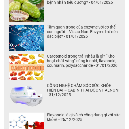
bệnh nhân tiểu đường? - 04/01/2026
Tầm quan trọng của enzyme với cơ thể
con người – Vì sao Noni Enzyme trở nên
đặc biệt? - 01/01/2026
Carotenoid trong trái Nhàu là gì? “Kho
hoạt chất vàng” cùng iridoid, flavonoid,
coumarin, polysaccharide - 01/01/2026
CÔNG NGHỆ CHĂM SÓC SỨC KHỎE
HIỆN ĐẠI – CABIN THẢI ĐỘC VITALNONI
- 31/12/2025
Flavonoid là gì và có công dụng gì với sức
khỏe? - 26/12/2025