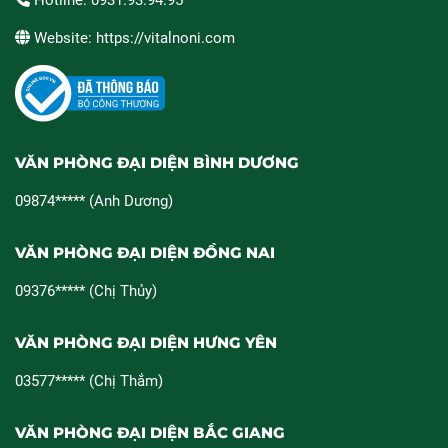
Hotline: 0931.93.94.95
Website: https://vitalnoni.com
VĂN PHÒNG ĐẠI DIỆN BÌNH DƯƠNG
09874***** (Anh Dương)
VĂN PHÒNG ĐẠI DIỆN ĐỒNG NAI
09376***** (Chị Thủy)
VĂN PHÒNG ĐẠI DIỆN HƯNG YÊN
03577***** (Chị Thắm)
VĂN PHÒNG ĐẠI DIỆN BẮC GIANG