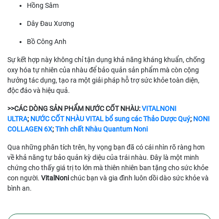
Hồng Sâm
Dây Đau Xương
Bồ Công Anh
Sự kết hợp này không chỉ tận dụng khả năng kháng khuẩn, chống
oxy hóa tự nhiên của nhàu để bảo quản sản phẩm mà còn cộng
hưởng tác dụng, tạo ra một giải pháp hỗ trợ sức khỏe toàn diện,
độc đáo và hiệu quả.
>>CÁC DÒNG SẢN PHẨM NƯỚC CỐT NHÀU:
VITALNONI
ULTRA
;
NƯỚC CỐT NHÀU VITAL bổ sung các Thảo Dược Quý
;
NONI
COLLAGEN 6X
;
Tinh chất Nhàu Quantum Noni
Qua những phân tích trên, hy vọng bạn đã có cái nhìn rõ ràng hơn
về khả năng tự bảo quản kỳ diệu của trái nhàu. Đây là một minh
chứng cho thấy giá trị to lớn mà thiên nhiên ban tặng cho sức khỏe
con người.
VitalNoni
chúc bạn và gia đình luôn dồi dào sức khỏe và
bình an.