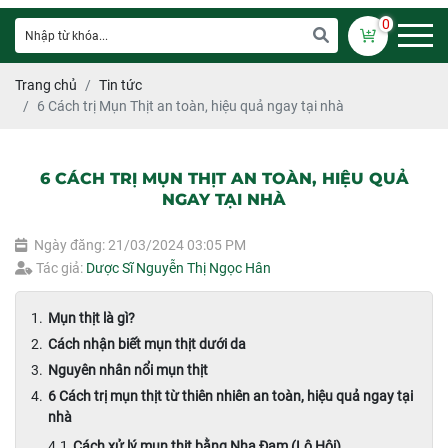
0
Trang chủ
Tin tức
6 Cách trị Mụn Thịt an toàn, hiệu quả ngay tại nhà
6 CÁCH TRỊ MỤN THỊT AN TOÀN, HIỆU QUẢ
NGAY TẠI NHÀ
Ngày đăng: 21/03/2024 03:05 PM
Tác giả:
Dược Sĩ Nguyễn Thị Ngọc Hân
Mụn thịt là gì?
Cách nhận biết mụn thịt dưới da
Nguyên nhân nổi mụn thịt
6 Cách trị mụn thịt từ thiên nhiên an toàn, hiệu quả ngay tại
nhà
Cách xử lý mụn thịt bằng Nha Đam (Lô Hội)