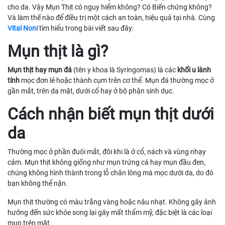
cho da. Vậy Mụn Thịt có nguy hiểm không? Có Biến chứng không?
Và làm thế nào để điều trị một cách an toàn, hiệu quả tại nhà. Cùng
Vital Noni
tìm hiểu trong bài viết sau đây:
Mụn thịt là gì?
Mụn thịt hay mụn đá
(tên y khoa là Syringomas) là các
khối u lành
tính
mọc đơn lẻ hoặc thành cụm trên cơ thể. Mụn đá thường mọc ở
gần mắt, trên da mặt, dưới cổ hay ở bộ phận sinh dục.
Cách nhận biết mụn thịt dưới
da
Thường mọc ở phần đuôi mắt, đôi khi là ở cổ, nách và vùng nhạy
cảm. Mụn thịt không giống như mụn trứng cá hay mụn đầu đen,
chúng không hình thành trong lỗ chân lông mà mọc dưới da, do đó
bạn không thể nặn.
Mụn thịt thường có màu trắng vàng hoặc nâu nhạt. Không gây ảnh
hưởng đến sức khỏe song lại gây mất thẩm mỹ, đặc biệt là các loại
mụn trên mặt.