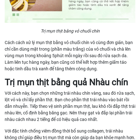
Trị mụn thịt bằng vỏ chuối chín
Cách cách xử lý mụn thịt bằng vỏ chuối chín vô cùng đơn giản, bạn
chỉ cần dùng mặt trong (phần màu trắng) của vỏ chuối và chà lên
vùng mụn trong khoảng 5phút mỗi ngày rồi sau đó rửa sạch da.
Làm liên tục hàng ngày, bạn cũng có thể kết hợp thêm giấm táo
hoặc tinh dầu trà xanh để tăng thêm công dụng.
Trị mụn thịt bằng quả Nhàu chín
Với cách này, bạn chọn những trái nhàu chín vàng, sau đó rửa sạch,
lột vỏ và chỉ lấy phần thịt. Bạn cho phần thịt trái nhàu vào bát rồi
dằn nhuyễn. Tiếp theo vệ sinh phần mụn thịt, lau khô rồi đắp thịt trái
nhàu lên, cố định bằng băng gạc. Nên thay gạt và đắp lại phần trái
nhàu cách nhau 2 tiếng để có hiệu quả cao nhất.
Với đặc tính chống viêm đồng thời bổ sung collagen, trái nhàu
không chỉ giúp điều trị mụn thịt mà còn giúp da bạn khỏe mạnh hơn.