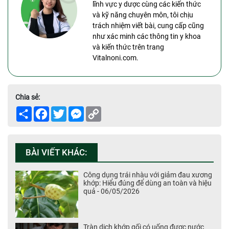
lĩnh vực y dược cùng các kiến thức
và kỹ năng chuyên môn, tôi chịu
trách nhiệm viết bài, cung cấp cũng
như xác minh các thông tin y khoa
và kiến thức trên trang
Vitalnoni.com.
Chia sẻ:
Share
Facebook
Twitter
Messenger
Copy
Link
BÀI VIẾT KHÁC:
Công dụng trái nhàu với giảm đau xương
khớp: Hiểu đúng để dùng an toàn và hiệu
quả - 06/05/2026
Tràn dịch khớp gối có uống được nước