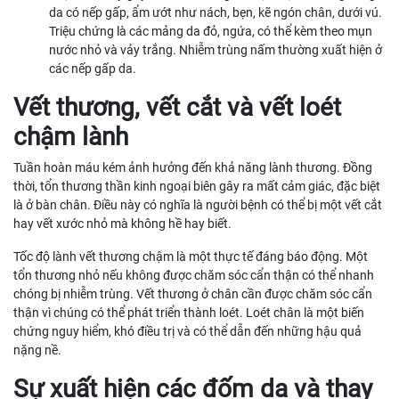
da có nếp gấp, ẩm ướt như nách, bẹn, kẽ ngón chân, dưới vú.
Triệu chứng là các mảng da đỏ, ngứa, có thể kèm theo mụn
nước nhỏ và vảy trắng. Nhiễm trùng nấm thường xuất hiện ở
các nếp gấp da.
Vết thương, vết cắt và vết loét
chậm lành
Tuần hoàn máu kém ảnh hưởng đến khả năng lành thương. Đồng
thời, tổn thương thần kinh ngoại biên gây ra mất cảm giác, đặc biệt
là ở bàn chân. Điều này có nghĩa là người bệnh có thể bị một vết cắt
hay vết xước nhỏ mà không hề hay biết.
Tốc độ lành vết thương chậm là một thực tế đáng báo động. Một
tổn thương nhỏ nếu không được chăm sóc cẩn thận có thể nhanh
chóng bị nhiễm trùng. Vết thương ở chân cần được chăm sóc cẩn
thận vì chúng có thể phát triển thành loét. Loét chân là một biến
chứng nguy hiểm, khó điều trị và có thể dẫn đến những hậu quả
nặng nề.
Sự xuất hiện các đốm da và thay