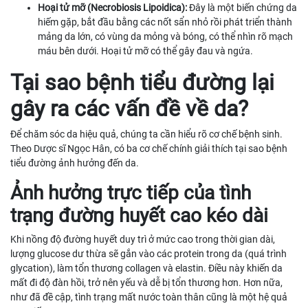
Hoại tử mỡ (Necrobiosis Lipoidica):
Đây là một biến chứng da
hiếm gặp, bắt đầu bằng các nốt sẩn nhỏ rồi phát triển thành
mảng da lớn, có vùng da mỏng và bóng, có thể nhìn rõ mạch
máu bên dưới. Hoại tử mỡ có thể gây đau và ngứa.
Tại sao bệnh tiểu đường lại
gây ra các vấn đề về da?
Để chăm sóc da hiệu quả, chúng ta cần hiểu rõ cơ chế bệnh sinh.
Theo Dược sĩ Ngọc Hân, có ba cơ chế chính giải thích tại sao bệnh
tiểu đường ảnh hưởng đến da.
Ảnh hưởng trực tiếp của tình
trạng đường huyết cao kéo dài
Khi nồng độ đường huyết duy trì ở mức cao trong thời gian dài,
lượng glucose dư thừa sẽ gắn vào các protein trong da (quá trình
glycation), làm tổn thương collagen và elastin. Điều này khiến da
mất đi độ đàn hồi, trở nên yếu và dễ bị tổn thương hơn. Hơn nữa,
như đã đề cập, tình trạng mất nước toàn thân cũng là một hệ quả