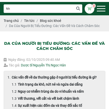
0
Trang chủ
Tin tức
Blog sức khoẻ
Da Của Người Bị Tiểu Đường: Các Vấn Đề Và Cách Chăm Sóc
DA CỦA NGƯỜI BỊ TIỂU ĐƯỜNG: CÁC VẤN ĐỀ VÀ
CÁCH CHĂM SÓC
Ngày đăng: 02/10/2025 09:40 AM
Tác giả:
Dược Sĩ Nguyễn Thị Ngọc Hân
Các vấn đề về da thường gặp ở người bị tiểu đường là gì?
Tình trạng da khô, nứt nẻ và ngứa dai dẳng
Nguy cơ nhiễm trùng da do vi khuẩn và nấm
Vết thương, vết cắt và vết loét chậm lành
Sự xuất hiện các đốm da và thay đổi sắc tố