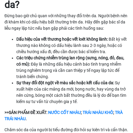
da?
Đừng bao giờ chủ quan với những thay đổi trên da. Người bệnh nên
đi khám khi có dấu hiệu bất thường trên da. Hãy đến gặp bác sĩ da
liễu ngay lập tức nếu bạn gặp phải các tình huống sau:
Dấu hiệu của vết thương hoặc vết loét không lành:
Bất kỳ vết
thương nào không có dấu hiệu lành sau 2-3 ngày, hoặc có
chiều hướng xấu đi, đều cần được bác sĩ kiểm tra.
Các triệu chứng nhiễm trùng lan rộng (sưng, nóng, đỏ, đau,
có mủ):
Đây là những dấu hiệu cảnh báo tình trạng nhiễm
trùng nghiêm trọng và cần can thiệp y tế ngay lập tức để
tránh biến chứng.
Sự thay đổi đột ngột về màu sắc hoặc kết cấu của da:
Sự
xuất hiện của các mảng da mới, bọng nước, hay vùng da trở
nên cứng, bóng một cách bất thường đều là lý do để bạn tìm
kiếm sự tư vấn từ chuyên gia y tế.
>>SẢN PHẨM ĐỀ XUẤT:
NƯỚC CỐT NHÀU
;
TRÁI NHÀU KHÔ
;
TRÀ
TRÁI NHÀU
.
Chăm sóc da của người bị tiểu đường đòi hỏi sự kiên trì và cẩn thận.