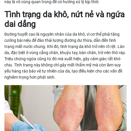
này là vô cùng quan trọng để có hướng xử lý kịp thời.
Tình trạng da khô, nứt nẻ và ngứa
dai dẳng
Đường huyết cao là nguyên nhân của da khô, vì cơ thể phải tăng
cường bài niệu để đào thải lượng đường dư thừa, dẫn đến tình
trạng mất nước chung. Khi đó, tình trạng da khô trở nên rõ rệt. Làn
da, đặc biệt ở vùng cẳng chân, khuỷu tay, bàn chân, trở nên thô ráp.
Triệu chứng ngứa cũng từ đó mà xuất hiện, gây cảm giác rất khó
chịu. Tình trạng này không chỉ gây mất thẩm mỹ mà còn làm suy
yếu hàng rào bảo vệ tự nhiên của da, tạo điều kiện cho các vấn đề
nghiêm trọng hơn phát sinh.