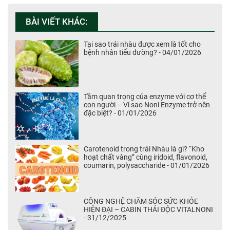
BÀI VIẾT KHÁC:
Tại sao trái nhàu được xem là tốt cho
bệnh nhân tiểu đường? - 04/01/2026
Tầm quan trọng của enzyme với cơ thể
con người – Vì sao Noni Enzyme trở nên
đặc biệt? - 01/01/2026
Carotenoid trong trái Nhàu là gì? “Kho
hoạt chất vàng” cùng iridoid, flavonoid,
coumarin, polysaccharide - 01/01/2026
CÔNG NGHỆ CHĂM SÓC SỨC KHỎE
HIỆN ĐẠI – CABIN THẢI ĐỘC VITALNONI
- 31/12/2025