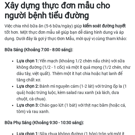
Xây dựng thực đơn mẫu cho
người bệnh tiểu đường
Việc chia nhỏ bữa ăn (5-6 bữa/ngày) giúp
kiểm soát đường huyết
tốt hơn. Một thực đơn mẫu sẽ giúp bạn dễ dàng hình dung và áp
dụng. Dưới đây là gợi ý thực Đơn Mẫu, mời quý vị cùng tham khảo:
Bữa Sáng (Khoảng 7:00 - 8:00 sáng):
Lựa chọn 1:
Yến mạch (khoảng 1/2 chén nấu chín) với sữa
không đường (1/2 - 1 cốc) và một ít quả mọng (1/2 chén, như
dâu tây, việt quất). Thêm một ít hạt chia hoặc hạt lanh để
tăng chất xơ.
Lựa chọn 2:
Bánh mì nguyên cám (1-2 lát) với trứng ốp la (1
quả) hoặc trứng luộc, kèm salad rau xanh (xà lách, dưa
chuột, cà chua).
Lựa chọn 3:
Cháo gạo lứt (1 bát) với thịt nạc băm (hoặc cá,
tôm) và rau xanh.
Bữa Phụ Sáng (Khoảng 9:30 - 10:30 sáng):
Lựa chọn 1:
Sữa chua không đường (1 hộp) trộn với một ít