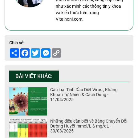
như xác minh các thông tin y khoa
và kiến thức trên trang
Vitalnoni.com.
Chia sẻ:
Share
Facebook
Twitter
Messenger
Copy
Link
BÀI VIẾT KHÁC:
Các loại Tinh Dầu Diệt Virus , Kháng
Khuẩn Tự Nhiên & Cách Dùng -
11/04/2025
Những điều cần biết về Bảng Chuyển Đổi
Đường Huyết mmol/L & mg/dL -
30/03/2025