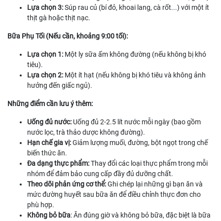
Lựa chọn 3:
Súp rau củ (bí đỏ, khoai lang, cà rốt...) với một ít
thịt gà hoặc thịt nạc.
Bữa Phụ Tối (Nếu cần, khoảng 9:00 tối):
Lựa chọn 1:
Một ly sữa ấm không đường (nếu không bị khó
tiêu).
Lựa chọn 2:
Một ít hạt (nếu không bị khó tiêu và không ảnh
hưởng đến giấc ngủ).
Những điểm cần lưu ý thêm:
Uống đủ nước:
Uống đủ 2-2.5 lít nước mỗi ngày (bao gồm
nước lọc, trà thảo dược không đường).
Hạn chế gia vị:
Giảm lượng muối, đường, bột ngọt trong chế
biến thức ăn.
Đa dạng thực phẩm:
Thay đổi các loại thực phẩm trong mỗi
nhóm để đảm bảo cung cấp đầy đủ dưỡng chất.
Theo dõi phản ứng cơ thể:
Ghi chép lại những gì bạn ăn và
mức đường huyết sau bữa ăn để điều chỉnh thực đơn cho
phù hợp.
Không bỏ bữa
: Ăn đúng giờ và không bỏ bữa, đặc biệt là bữa