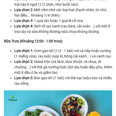
trái cây ít ngọt (1/2 chén, như bưởi, táo).
Lựa chọn 2:
Một nắm nhỏ các loại hạt (hạnh nhân, óc chó,
hạt điều... khoảng 1/4 chén).
Lựa chọn 3:
1 quả táo hoặc 1 quả lê cỡ vừa.
Lựa chọn 4:
Sinh tố rau xanh (rau bina, cải xoăn...) với một ít
trái cây và sữa không đường/sữa chua không đường.
Bữa Trưa (Khoảng 12:00 - 1:00 trưa):
Lựa chọn 1:
Cơm gạo lứt (1/2 - 1 bát) với cá hấp hoặc nướng
(1 miếng vừa), rau luộc (súp lơ, bông cải xanh...) và canh rau.
Lựa chọn 2:
Salad trộn (xà lách, dưa chuột, cà chua, ớt
chuông...) với thịt gà nướng/luộc (bỏ da) hoặc đậu phụ, thêm
một ít dầu ô liu và giấm táo.
Lựa chọn 3:
Bún gạo lứt (1 bát) với thịt nạc luộc/xào và nhiều
rau sống.