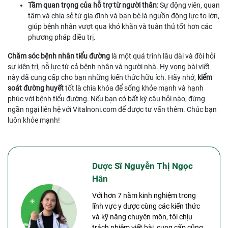
Tầm quan trọng của hỗ trợ từ người thân:
Sự động viên, quan
tâm và chia sẻ từ gia đình và bạn bè là nguồn động lực to lớn,
giúp bệnh nhân vượt qua khó khăn và tuân thủ tốt hơn các
phương pháp điều trị.
Chăm sóc bệnh nhân tiểu đường
là một quá trình lâu dài và đòi hỏi
sự kiên trì, nỗ lực từ cả bệnh nhân và người nhà. Hy vọng bài viết
này đã cung cấp cho bạn những kiến thức hữu ích. Hãy nhớ,
kiểm
soát đường huyết
tốt là chìa khóa để sống khỏe mạnh và hạnh
phúc với bệnh tiểu đường. Nếu bạn có bất kỳ câu hỏi nào, đừng
ngần ngại liên hệ với Vitalnoni.com để được tư vấn thêm. Chúc bạn
luôn khỏe mạnh!
Dược Sĩ Nguyễn Thị Ngọc
Hân
Với hơn 7 năm kinh nghiệm trong
lĩnh vực y dược cùng các kiến thức
và kỹ năng chuyên môn, tôi chịu
trách nhiệm viết bài, cung cấp cũng