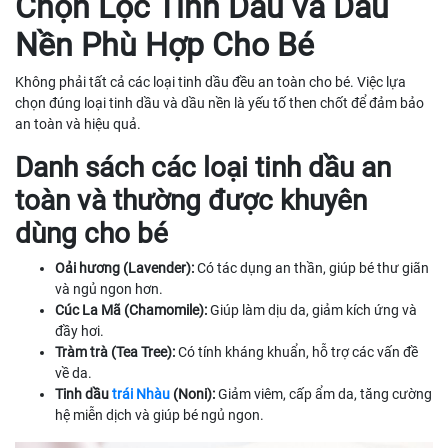
Chọn Lọc Tinh Dầu và Dầu
Nền Phù Hợp Cho Bé
Không phải tất cả các loại tinh dầu đều an toàn cho bé. Việc lựa
chọn đúng loại tinh dầu và dầu nền là yếu tố then chốt để đảm bảo
an toàn và hiệu quả.
Danh sách các loại tinh dầu an
toàn và thường được khuyên
dùng cho bé
Oải hương (Lavender):
Có tác dụng an thần, giúp bé thư giãn
và ngủ ngon hơn.
Cúc La Mã (Chamomile):
Giúp làm dịu da, giảm kích ứng và
đầy hơi.
Tràm trà (Tea Tree):
Có tính kháng khuẩn, hỗ trợ các vấn đề
về da.
Tinh dầu
trái Nhàu
(Noni):
Giảm viêm, cấp ẩm da, tăng cường
hệ miễn dịch và giúp bé ngủ ngon.