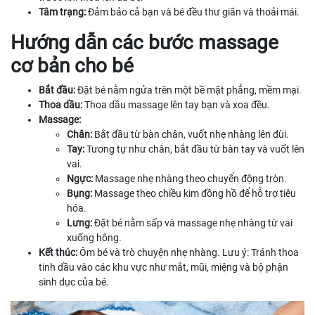
Tâm trạng:
Đảm bảo cả bạn và bé đều thư giãn và thoải mái.
Hướng dẫn các bước massage
cơ bản cho bé
Bắt đầu:
Đặt bé nằm ngửa trên một bề mặt phẳng, mềm mại.
Thoa dầu:
Thoa dầu massage lên tay bạn và xoa đều.
Massage:
Chân:
Bắt đầu từ bàn chân, vuốt nhẹ nhàng lên đùi.
Tay:
Tương tự như chân, bắt đầu từ bàn tay và vuốt lên
vai.
Ngực:
Massage nhẹ nhàng theo chuyển động tròn.
Bụng:
Massage theo chiều kim đồng hồ để hỗ trợ tiêu
hóa.
Lưng:
Đặt bé nằm sấp và massage nhẹ nhàng từ vai
xuống hông.
Kết thúc:
Ôm bé và trò chuyện nhẹ nhàng. Lưu ý: Tránh thoa
tinh dầu vào các khu vực như mắt, mũi, miệng và bộ phận
sinh dục của bé.