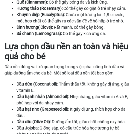
Quế (Cinnamon):
Có thể gây bỏng da và kích ứng.
Hương thảo (Rosemary):
Có thể gây co giật ở trẻ nhạy cảm.
Khuynh diệp (Eucalyptus):
Chứa một lượng lớn 1,8-cineole,
một hợp chất có thể gây ra các vấn đề về hô hấp ở trẻ nhỏ.
Đinh hương( Clove):
Rất mạnh, có thể gây bỏng.
Sả chanh (Lemongrass):
Có thể gây kích ứng da.
Lựa chọn dầu nền an toàn và hiệu
quả cho bé
Dầu nền đóng vai trò quan trọng trong việc pha loãng tinh dầu và
giúp dưỡng ẩm cho da bé. Một số loại dầu nền tốt bao gồm:
Dầu dừa (Coconut oil):
Thẩm thấu tốt, không gây dị ứng, giàu
vitamin E.
Dầu hạnh nhân (Almond oil):
Nhẹ nhàng, giàu vitamin A và E,
phù hợp với da nhạy cảm.
Dầu hạt nho (Grapeseed oil):
Ít gây dị ứng, thích hợp cho da
dầu.
Dầu oliu (Olive Oil):
Dưỡng ẩm tốt, giàu chất chống oxy hóa.
Dầu Jojoba:
Giống sáp, có cấu trúc hóa học tương tự bã