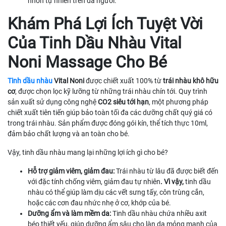
nhờn tự nhiên trên da người.
Khám Phá Lợi Ích Tuyệt Vời
Của Tinh Dầu Nhàu Vital
Noni Massage Cho Bé
Tinh dầu nhàu
Vital Noni
được chiết xuất 100% từ
trái nhàu khô hữu
cơ
, được chọn lọc kỹ lưỡng từ những trái nhàu chín tới. Quy trình
sản xuất sử dụng công nghệ
CO2 siêu tới hạn
, một phương pháp
chiết xuất tiên tiến giúp bảo toàn tối đa các dưỡng chất quý giá có
trong trái nhàu. Sản phẩm được đóng gói kín, thể tích thực 10ml,
đảm bảo chất lượng và an toàn cho bé.
Vậy, tinh dầu nhàu mang lại những lợi ích gì cho bé?
Hỗ trợ giảm viêm, giảm đau:
Trái nhàu từ lâu đã được biết đến
với đặc tính chống viêm, giảm đau tự nhiên
. Vì vậy,
tinh dầu
nhàu có thể giúp làm dịu các vết sưng tấy, côn trùng cắn,
hoặc các cơn đau nhức nhẹ ở cơ, khớp của bé.
Dưỡng ẩm và làm mềm da:
Tinh dầu nhàu chứa nhiều axit
béo thiết yếu, giúp dưỡng ẩm sâu cho làn da mỏng manh của