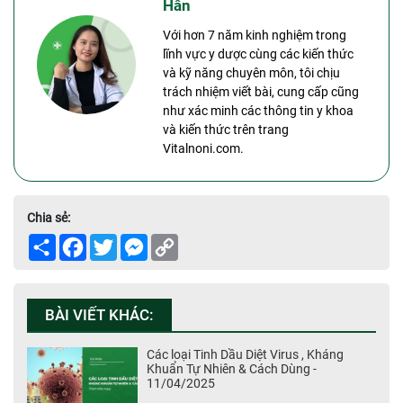
Hân
Với hơn 7 năm kinh nghiệm trong
lĩnh vực y dược cùng các kiến thức
và kỹ năng chuyên môn, tôi chịu
trách nhiệm viết bài, cung cấp cũng
như xác minh các thông tin y khoa
và kiến thức trên trang
Vitalnoni.com.
Chia sẻ:
Share
Facebook
Twitter
Messenger
Copy
Link
BÀI VIẾT KHÁC:
Các loại Tinh Dầu Diệt Virus , Kháng
Khuẩn Tự Nhiên & Cách Dùng -
11/04/2025