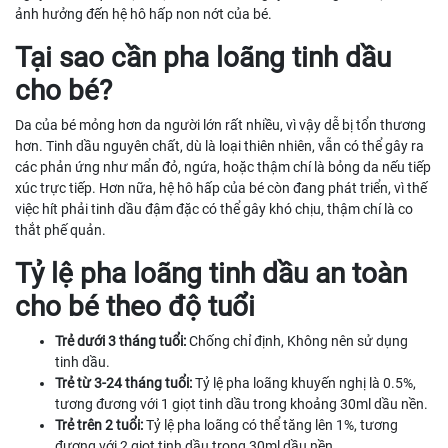
ảnh hưởng đến hệ hô hấp non nớt của bé.
Tại sao cần pha loãng tinh dầu
cho bé?
Da của bé mỏng hơn da người lớn rất nhiều, vì vậy dễ bị tổn thương
hơn. Tinh dầu nguyên chất, dù là loại thiên nhiên, vẫn có thể gây ra
các phản ứng như mẩn đỏ, ngứa, hoặc thậm chí là bỏng da nếu tiếp
xúc trực tiếp. Hơn nữa, hệ hô hấp của bé còn đang phát triển, vì thế
việc hít phải tinh dầu đậm đặc có thể gây khó chịu, thậm chí là co
thắt phế quản.
Tỷ lệ pha loãng tinh dầu an toàn
cho bé theo độ tuổi
Trẻ dưới 3 tháng tuổi:
Chống chỉ định, Không nên sử dụng
tinh dầu.
Trẻ từ 3-24 tháng tuổi:
Tỷ lệ pha loãng khuyến nghị là 0.5%,
tương đương với 1 giọt tinh dầu trong khoảng 30ml dầu nền.
Trẻ trên 2 tuổi:
Tỷ lệ pha loãng có thể tăng lên 1%, tương
đương với 2 giọt tinh dầu trong 30ml dầu nền.