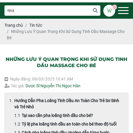
0
Trang chủ
Tin tức
Những Lưu Ý Quan Trọng Khi Sử Dụng Tinh Dầu Massage Cho
Bé
NHỮNG LƯU Ý QUAN TRỌNG KHI SỬ DỤNG TINH
DẦU MASSAGE CHO BÉ
Ngày đăng: 08/03/2025 10:41 AM
Tác giả:
Dược Sĩ Nguyễn Thị Ngọc Hân
Hướng Dẫn Pha Loãng Tinh Dầu An Toàn Cho Trẻ Sơ Sinh
và Trẻ Nhỏ
Tại sao cần pha loãng tinh dầu cho bé?
Tỷ lệ pha loãng tinh dầu an toàn cho bé theo độ tuổi
Cách pha loãng tinh dầu: Hướng dẫn từng bước