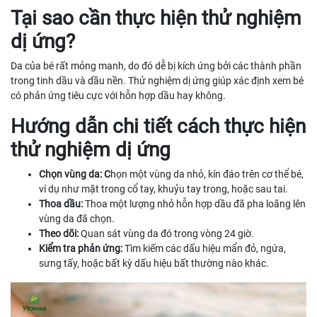
Tại sao cần thực hiện thử nghiệm
dị ứng?
Da của bé rất mỏng manh, do đó dễ bị kích ứng bởi các thành phần
trong tinh dầu và dầu nền. Thử nghiệm dị ứng giúp xác định xem bé
có phản ứng tiêu cực với hỗn hợp dầu hay không.
Hướng dẫn chi tiết cách thực hiện
thử nghiệm dị ứng
Chọn vùng da: C
họn một vùng da nhỏ, kín đáo trên cơ thể bé,
ví dụ như mặt trong cổ tay, khuỷu tay trong, hoặc sau tai.
Thoa dầu:
Thoa một lượng nhỏ hỗn hợp dầu đã pha loãng lên
vùng da đã chọn.
Theo dõi:
Quan sát vùng da đó trong vòng 24 giờ.
Kiểm tra phản ứng:
Tìm kiếm các dấu hiệu mẩn đỏ, ngứa,
sưng tấy, hoặc bất kỳ dấu hiệu bất thường nào khác.