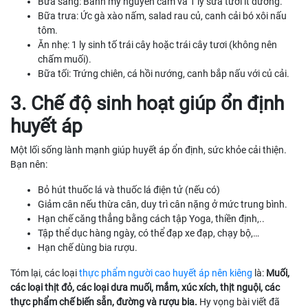
Bữa sáng: Bánh mỳ nguyên cám và 1 ly sữa tươi ít đường.
Bữa trưa: Ức gà xào nấm, salad rau củ, canh cải bó xôi nấu
tôm.
Ăn nhẹ: 1 ly sinh tố trái cây hoặc trái cây tươi (không nên
chấm muối).
Bữa tối: Trứng chiên, cá hồi nướng, canh bắp nấu với củ cải.
3. Chế độ sinh hoạt giúp ổn định
huyết áp
Một lối sống lành mạnh giúp huyết áp ổn định, sức khỏe cải thiện.
Bạn nên:
Bỏ hút thuốc lá và thuốc lá điện tử (nếu có)
Giảm cân nếu thừa cân, duy trì cân nặng ở mức trung bình.
Hạn chế căng thẳng bằng cách tập Yoga, thiền định,..
Tập thể dục hàng ngày, có thể đạp xe đạp, chạy bộ,…
Hạn chế dùng bia rượu.
Tóm lại, các loại
thực phẩm người cao huyết áp nên kiêng
là:
Muối,
các loại thịt đỏ, các loại dưa muối, mắm, xúc xích, thịt nguội, các
thực phẩm chế biến sẵn, đường và rượu bia.
Hy vọng bài viết đã