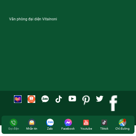
Văn phòng đại diện Vitalnoni
CÔNG TY TNHH ĐẦU TƯ SẢN XUẤT - THƯƠNG MẠI DỊCH VỤ VITAL
Gọi điện
Nhắn tin
Zalo
Facebook
Youtube
Tiktok
Chỉ đường