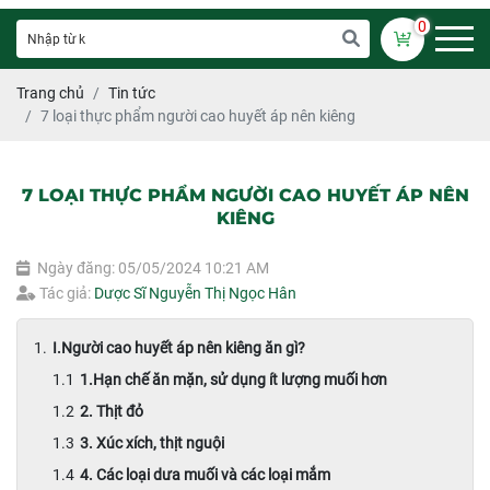
0
Trang chủ
Tin tức
7 loại thực phẩm người cao huyết áp nên kiêng
7 LOẠI THỰC PHẨM NGƯỜI CAO HUYẾT ÁP NÊN
KIÊNG
Ngày đăng: 05/05/2024 10:21 AM
Tác giả:
Dược Sĩ Nguyễn Thị Ngọc Hân
I.Người cao huyết áp nên kiêng ăn gì?
1.Hạn chế ăn mặn, sử dụng ít lượng muối hơn
2. Thịt đỏ
3. Xúc xích, thịt nguội
4. Các loại dưa muối và các loại mắm