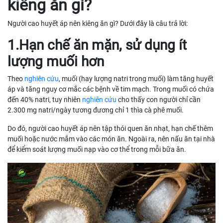
kiêng ăn gì?
Người cao huyết áp nên kiêng ăn gì? Dưới đây là câu trả lời:
1.Hạn chế ăn mặn, sử dụng ít
lượng muối hơn
Theo
nghiên cứu
, muối (hay lượng natri trong muối) làm tăng huyết
áp và tăng nguy cơ mắc các bệnh về tim mạch. Trong muối có chứa
đến 40% natri, tuy nhiên
nghiên cứu
cho thấy con người chỉ cần
2.300 mg natri/ngày tương đương chỉ 1 thìa cà phê muối.
Do đó, người cao huyết áp nên tập thói quen ăn nhạt, hạn chế thêm
muối hoặc nước mắm vào các món ăn. Ngoài ra, nên nấu ăn tại nhà
để kiểm soát lượng muối nạp vào cơ thể trong mỗi bữa ăn.