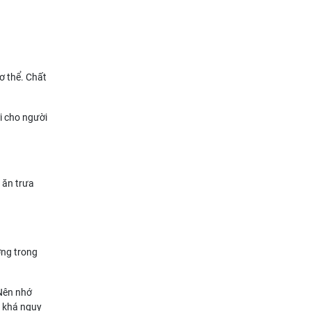
ơ thể. Chất
i cho người
 ăn trưa
ờng trong
 Nên nhớ
t khá nguy