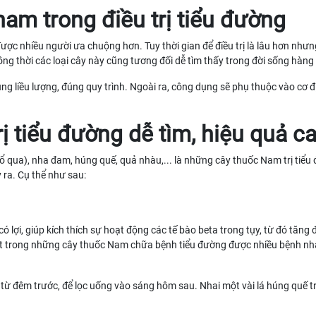
nam trong điều trị tiểu đường
được nhiều người ưa chuộng hơn. Tuy thời gian để điều trị là lâu hơn như
ng thời các loại cây này cũng tương đối dễ tìm thấy trong đời sống hàng
ng liều lượng, đúng quy trình. Ngoài ra, công dụng sẽ phụ thuộc vào cơ đ
rị tiểu đường dễ tìm, hiệu quả c
 qua), nha đam, húng quế, quả nhàu,... là những cây thuốc Nam trị tiểu
 ra. Cụ thể như sau:
 lợi, giúp kích thích sự hoạt động các tế bào beta trong tụy, từ đó tăng
 một trong những cây thuốc Nam chữa bệnh tiểu đường được nhiều bệnh n
 từ đêm trước, để lọc uống vào sáng hôm sau. Nhai một vài lá húng quế 