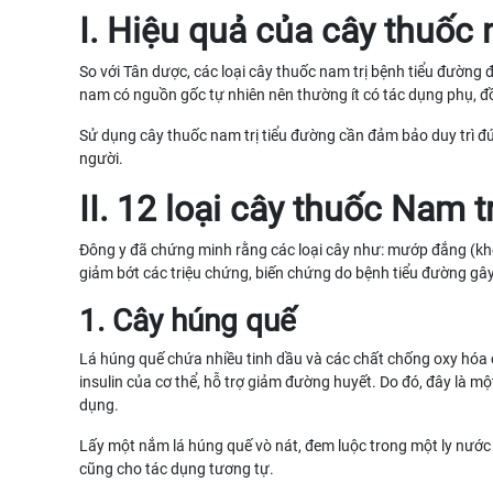
I. Hiệu quả của cây thuốc 
So với Tân dược, các loại cây thuốc nam trị bệnh tiểu đường 
nam có nguồn gốc tự nhiên nên thường ít có tác dụng phụ, đồ
Sử dụng cây thuốc nam trị tiểu đường cần đảm bảo duy trì đú
người.
II. 12 loại cây thuốc Nam t
Đông y đã chứng minh rằng các loại cây như: mướp đắng (khổ
giảm bớt các triệu chứng, biến chứng do bệnh tiểu đường gây
1. Cây húng quế
Lá húng quế chứa nhiều tinh dầu và các chất chống oxy hóa có
insulin của cơ thể, hỗ trợ giảm đường huyết. Do đó, đây là
dụng.
Lấy một nắm lá húng quế vò nát, đem luộc trong một ly nước
cũng cho tác dụng tương tự.