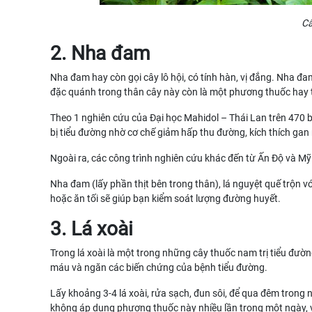
Câ
2. Nha đam
Nha đam hay còn gọi cây lô hội, có tính hàn, vị đắng. Nha đa
đặc quánh trong thân cây này còn là một phương thuốc hay 
Theo 1 nghiên cứu của Đại học Mahidol – Thái Lan trên 470 b
bị tiểu đường nhờ cơ chế giảm hấp thu đường, kích thích ga
Ngoài ra, các công trình nghiên cứu khác đến từ Ấn Độ và Mỹ
Nha đam (lấy phần thịt bên trong thân), lá nguyệt quế trộn
hoặc ăn tối sẽ giúp bạn kiểm soát lượng đường huyết.
3. Lá xoài
Trong lá xoài là một trong những cây thuốc nam trị tiểu đ
máu và ngăn các biến chứng của bệnh tiểu đường.
Lấy khoảng 3-4 lá xoài, rửa sạch, đun sôi, để qua đêm tron
không áp dụng phương thuốc này nhiều lần trong một ngày, 