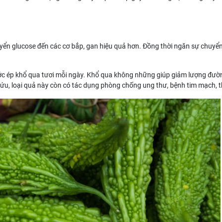
ển glucose đến các cơ bắp, gan hiệu quả hơn. Đồng thời ngăn sự chuyển
ước ép khổ qua tươi mỗi ngày. Khổ qua không những giúp giảm lượng đườ
ứu, loại quả này còn có tác dụng phòng chống ung thư, bệnh tim mạch, 