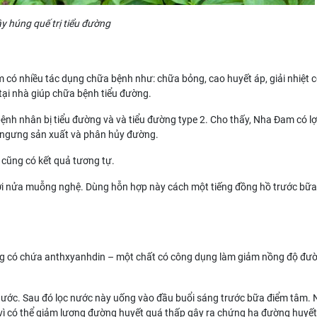
y húng quế trị tiểu đường
m có nhiều tác dụng chữa bệnh như: chữa bỏng, cao huyết áp, giải nhiệt c
tại nhà giúp chữa bệnh tiểu đường.
ệnh nhân bị tiểu đường và và tiểu đường type 2. Cho thấy, Nha Đam có lợ
n ngưng sản xuất và phân hủy đường.
 cũng có kết quả tương tự.
 với nửa muỗng nghệ. Dùng hỗn hợp này cách một tiếng đồng hồ trước bữa
ường có chứa anthxyanhdin – một chất có công dụng làm giảm nồng độ đư
g nước. Sau đó lọc nước này uống vào đầu buổi sáng trước bữa điểm tâm.
vì có thể giảm lượng đường huyết quá thấp gây ra chứng hạ đường huyế