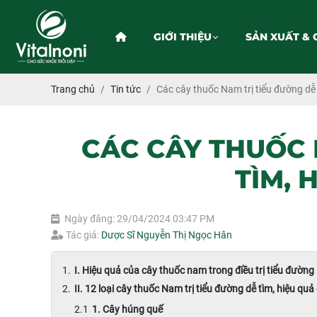
GIỚI THIỆU
SẢN XUẤT & 
Trang chủ
Tin tức
Các cây thuốc Nam trị tiểu đường dễ 
CÁC CÂY THUỐC 
TÌM, 
Ngày đăng: 29/04/2024 03:47 PM
Tác giả:
Dược Sĩ Nguyễn Thị Ngọc Hân
I. Hiệu quả của cây thuốc nam trong điều trị tiểu đường
II. 12 loại cây thuốc Nam trị tiểu đường dễ tìm, hiệu quả
1. Cây húng quế