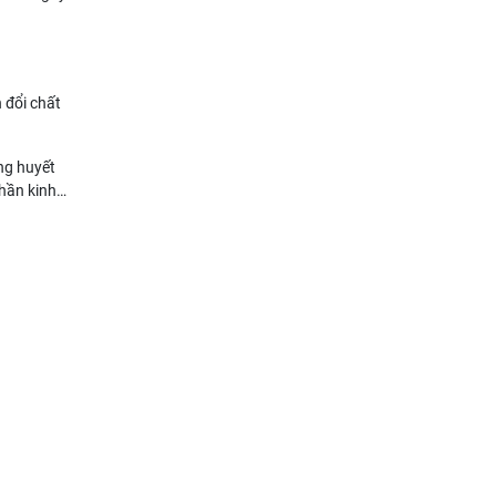
 đổi chất
ng huyết
thần kinh…