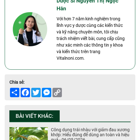
Dược Sĩ Nguyễn Thị Ngọc
Hân
Với hơn 7 năm kinh nghiệm trong
lĩnh vực y dược cùng các kiến thức
và kỹ năng chuyên môn, tôi chịu
trách nhiệm viết bài, cung cấp cũng
như xác minh các thông tin y khoa
và kiến thức trên trang
Vitalnoni.com.
Chia sẻ:
Share
Facebook
Twitter
Messenger
Copy
Link
BÀI VIẾT KHÁC:
Công dụng trái nhàu với giảm đau xương
khớp: Hiểu đúng để dùng an toàn và hiệu
quả - 06/05/2026