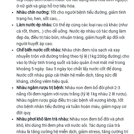
ở nữ giới và giúp hỗ trợ tiêu hóa.
Nhàu chín nướng:
Tốt cho người bệnh tiểu đường, giảm tình
trạng ho, hen, sốt cao,…
Làm nước ép nhàu:
Có thể ép cùng các loại rau củ khác (như
cà rốt, thơm,..) cho dễ uống. Nước ép nhàu có tác dụng làm
đẹp da, điều trị táo bón, nhuận tràng, giảm huyết áp đối với
người huyết áp cao.
Chế biến nước cốt nhàu:
Nhàu chín đem rửa sạch và xay
nhuyễn trộn với đường trắng theo tỷ lệ (1kg:200g đường) cho
vào lọ thủy tinh trong suốt và bảo quản ở nơi mát mẻ trong
khoảng 5 ngày. Sau 5 ngày lọc chắt lấy nước cốt để dùng.
Nước cốt nhàu giúp cải thiện hệ miễn dịch, tăng sức đề
kháng, chống viêm hiệu quả.
Nhàu ngâm rượu trị bệnh:
Nhàu non đem bổ đôi phơi 2-3
nắng rồi đem ngâm với rượu trắng (tỷ lệ 1kg nhàu 2 lít rượu).
Nhàu ngâm rượu giúp điều trị các bệnh về xương khớp, tốt
cho bệnh nhân tiểu đường và tuần hoàn máu, giảm nguy cơ
đột quỵ.
Nhàu phơi khô làm trà nhàu:
Nhàu non đem bổ đôi và phơi
khô, khi dùng thì đem pha với nước sôi. Tác dụng của trà
nhàu là tăng cường hệ miễn dịch, giảm stress, tăng cường trí