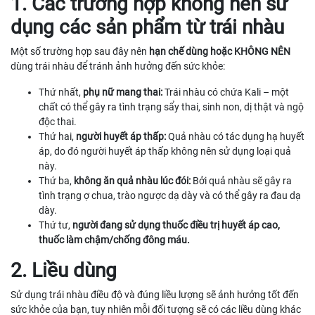
1. Các trường hợp không nên sử
dụng các sản phẩm từ trái nhàu
Một số trường hợp sau đây nên
hạn chế dùng hoặc KHÔNG NÊN
dùng trái nhàu để tránh ảnh hưởng đến sức khỏe:
Thứ nhất,
phụ nữ mang thai:
Trái nhàu có chứa Kali – một
chất có thể gây ra tình trạng sẩy thai, sinh non, dị thật và ngộ
độc thai.
Thứ hai,
người huyết áp thấp:
Quả nhàu có tác dụng hạ huyết
áp, do đó người huyết áp thấp không nên sử dụng loại quả
này.
Thứ ba,
không ăn quả nhàu lúc đói:
Bởi quả nhàu sẽ gây ra
tình trạng ợ chua, trào ngược dạ dày và có thể gây ra đau dạ
dày.
Thứ tư,
người đang sử dụng thuốc điều trị huyết áp cao,
thuốc làm chậm/chống đông máu.
2. Liều dùng
Sử dụng trái nhàu điều độ và đúng liều lượng sẽ ảnh hưởng tốt đến
sức khỏe của bạn, tuy nhiên mỗi đối tượng sẽ có các liều dùng khác