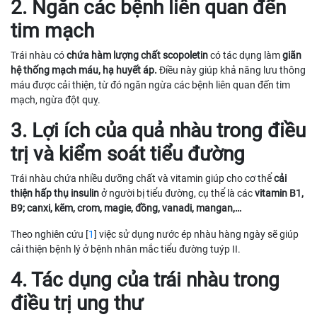
2. Ngăn các bệnh liên quan đến
tim mạch
Trái nhàu có
chứa hàm lượng chất scopoletin
có tác dụng làm
giãn
hệ thống mạch máu, hạ huyết áp.
Điều này giúp khả năng lưu thông
máu được cải thiện, từ đó ngăn ngừa các bệnh liên quan đến tim
mạch, ngừa đột quỵ.
3. Lợi ích của quả nhàu trong điều
trị và kiểm soát tiểu đường
Trái nhàu chứa nhiều dưỡng chất và vitamin giúp cho cơ thể
cải
thiện hấp thụ insulin
ở người bị tiểu đường, cụ thể là các
vitamin B1,
B9; canxi, kẽm, crom, magie, đồng, vanadi, mangan,…
Theo nghiên cứu [
1
] việc sử dụng nước ép nhàu hàng ngày sẽ giúp
cải thiện bệnh lý ở bệnh nhân mắc tiểu đường tuýp II.
4. Tác dụng của trái nhàu trong
điều trị ung thư