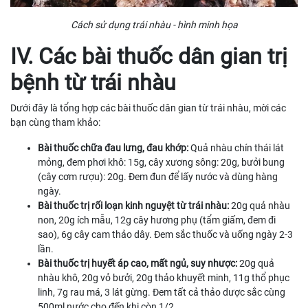
Cách sử dụng trái nhàu - hình minh họa
IV. Các bài thuốc dân gian trị
bệnh từ trái nhàu
Dưới đây là tổng hợp các bài thuốc dân gian từ trái nhàu, mời các
bạn cùng tham khảo:
Bài thuốc chữa đau lưng, đau khớp:
Quả nhàu chín thái lát
mỏng, đem phơi khô: 15g, cây xương sông: 20g, bưởi bung
(cây cơm rượu): 20g. Đem đun để lấy nước và dùng hàng
ngày.
Bài thuốc trị rối loạn kinh nguyệt từ trái nhàu:
20g quả nhàu
non, 20g ích mẫu, 12g cây hương phụ (tẩm giấm, đem đi
sao), 6g cây cam thảo dây. Đem sắc thuốc và uống ngày 2-3
lần.
Bài thuốc trị huyết áp cao, mất ngủ, suy nhược:
20g quả
nhàu khô, 20g vỏ bưởi, 20g thảo khuyết minh, 11g thổ phục
linh, 7g rau má, 3 lát gừng. Đem tất cả thảo dược sắc cùng
500ml nước cho đến khi còn 1/2.