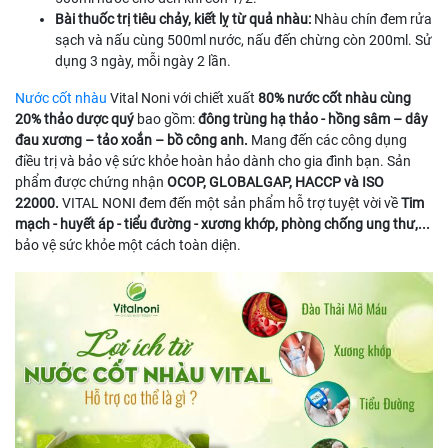
Bài thuốc trị tiêu chảy, kiết lỵ từ quả nhàu:
Nhàu chín đem rửa
sạch và nấu cùng 500ml nước, nấu đến chừng còn 200ml. Sử
dụng 3 ngày, mỗi ngày 2 lần.
Nước cốt nhàu
Vital Noni với chiết xuất
80% nước cốt nhàu cùng
20% thảo dược quý
bao gồm:
đông trùng hạ thảo - hồng sâm – dây
đau xương – tảo xoắn – bồ công anh.
Mang đến các công dụng
điều trị và bảo vệ sức khỏe hoàn hảo dành cho gia đình bạn. Sản
phẩm được chứng nhận
OCOP, GLOBALGAP, HACCP và ISO
22000.
VITAL NONI đem đến một sản phẩm hỗ trợ tuyệt vời về
Tim
mạch - huyết áp - tiểu đường - xương khớp, phòng chống ung thư,...
bảo vệ sức khỏe một cách toàn diện.