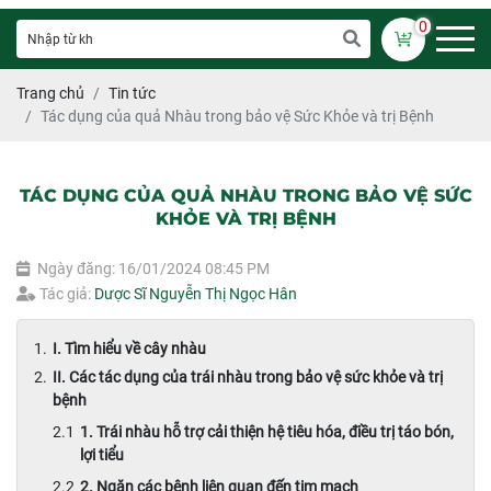
0
Trang chủ
Tin tức
Tác dụng của quả Nhàu trong bảo vệ Sức Khỏe và trị Bệnh
TÁC DỤNG CỦA QUẢ NHÀU TRONG BẢO VỆ SỨC
KHỎE VÀ TRỊ BỆNH
Ngày đăng: 16/01/2024 08:45 PM
Tác giả:
Dược Sĩ Nguyễn Thị Ngọc Hân
I. Tìm hiểu về cây nhàu
II. Các tác dụng của trái nhàu trong bảo vệ sức khỏe và trị
bệnh
1. Trái nhàu hỗ trợ cải thiện hệ tiêu hóa, điều trị táo bón,
lợi tiểu
2. Ngăn các bệnh liên quan đến tim mạch