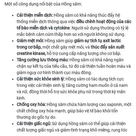
Một số công dụng nổi bật của Hồng sâm:
Cải thiện miễn dịch:
Hồng sâm có khả năng thúc đẩy hệ
thống miễn dịch thông qua việc
điều chỉnh hoạt động của các
tế bào miễn dịch và cytokine
. Người sử dụng thường có tỷ lệ
mắc bệnh cảm cúm thấp hơn so với người không sử dụng.
Giảm mệt mỏi:
Hồng sâm giúp
giảm sự tích tụ axit lactic
trong cơ bắp,
một chất gây mệt mỏi, và
thúc đẩy sản xuất
creatine kinase,
hỗ trợ cung cấp năng lượng cho cơ bắp.
Tăng cường lưu thông máu:
Hồng sâm có khả năng ngăn
chặn sự kết tụ của tiểu cầu, từ đó cải thiện tuần hoàn máu và
giảm nguy cơ hình thành cục máu đông.
Cải thiện sức khỏe sinh lý:
Hồng sâm có tác dụng tích cực
trong việc cải thiện sinh lý, tăng cường ham muốn ở cả nam
và nữ, đồng thời hỗ trợ sức khỏe phụ nữ trong thời kỳ mãn
kinh.
Chống oxy hóa:
Hồng sâm chứa hàm lượng cao saponin, một
chất chống oxy hóa mạnh, giúp bảo vệ tế bào khỏi tổn
thương do gốc tự do.
Cải thiện giấc ngủ:
Sử dụng hồng sâm có thể giúp cải thiện
chất lượng giấc ngủ và giảm tình trạng khô miệng, rụng tóc