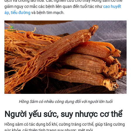
dịch và chống lão hóa. Các nghiên cứu cho thấy Hồng sâm có thể
giảm nguy cơ mắc các bệnh liên quan đến tuổi tác như
cao huyết
áp
,
tiểu đường
và bệnh tim mạch.
Hồng Sâm có nhiều công dụng đối với người lớn tuổi
Người yếu sức, suy nhược cơ thể
Hồng sâm có tác dụng bổ khí, cường tráng cơ thể, giúp tăng cường
sức khỏe, cải thiện tình trạng suy nhược, mệt mỏi.