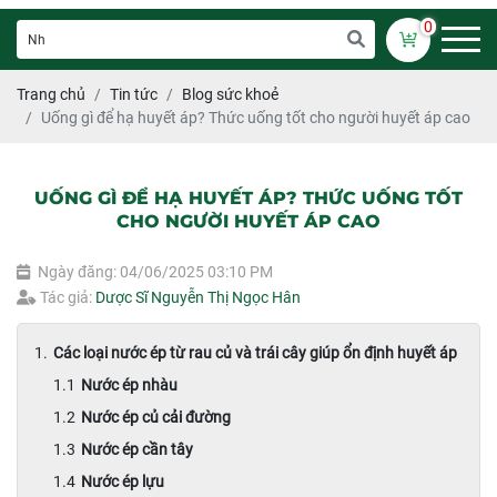
0
Trang chủ
Tin tức
Blog sức khoẻ
Uống gì để hạ huyết áp? Thức uống tốt cho người huyết áp cao
UỐNG GÌ ĐỂ HẠ HUYẾT ÁP? THỨC UỐNG TỐT
CHO NGƯỜI HUYẾT ÁP CAO
Ngày đăng: 04/06/2025 03:10 PM
Tác giả:
Dược Sĩ Nguyễn Thị Ngọc Hân
Các loại nước ép từ rau củ và trái cây giúp ổn định huyết áp
Nước ép nhàu
Nước ép củ cải đường
Nước ép cần tây
Nước ép lựu