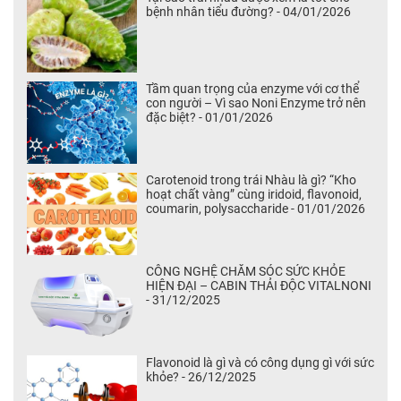
bệnh nhân tiểu đường? - 04/01/2026
Tầm quan trọng của enzyme với cơ thể
con người – Vì sao Noni Enzyme trở nên
đặc biệt? - 01/01/2026
Carotenoid trong trái Nhàu là gì? “Kho
hoạt chất vàng” cùng iridoid, flavonoid,
coumarin, polysaccharide - 01/01/2026
CÔNG NGHỆ CHĂM SÓC SỨC KHỎE
HIỆN ĐẠI – CABIN THẢI ĐỘC VITALNONI
- 31/12/2025
Flavonoid là gì và có công dụng gì với sức
khỏe? - 26/12/2025