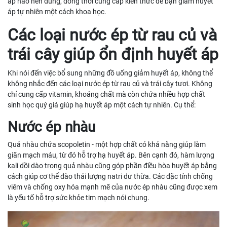
áp nào nên dùng, đồng thời cung cấp kiến thức để bạn giảm huyết
áp tự nhiên một cách khoa học.
Các loại nước ép từ rau củ và
trái cây giúp ổn định huyết áp
Khi nói đến việc bổ sung những đồ uống giảm huyết áp, không thể
không nhắc đến các loại nước ép từ rau củ và trái cây tươi. Không
chỉ cung cấp vitamin, khoáng chất mà còn chứa nhiều hợp chất
sinh học quý giá giúp hạ huyết áp một cách tự nhiên. Cụ thể:
Nước ép nhàu
Quả nhàu chứa scopoletin - một hợp chất có khả năng giúp làm
giãn mạch máu, từ đó hỗ trợ hạ huyết áp. Bên cạnh đó, hàm lượng
kali dồi dào trong quả nhàu cũng góp phần điều hòa huyết áp bằng
cách giúp cơ thể đào thải lượng natri dư thừa. Các đặc tính chống
viêm và chống oxy hóa mạnh mẽ của nước ép nhàu cũng được xem
là yếu tố hỗ trợ sức khỏe tim mạch nói chung.