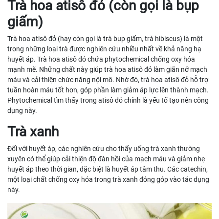
Trà hoa atisô đỏ (còn gọi là bụp
giấm)
Trà hoa atisô đỏ (hay còn gọi là trà bụp giấm, trà hibiscus) là một
trong những loại trà được nghiên cứu nhiều nhất về khả năng hạ
huyết áp. Trà hoa atisô đỏ chứa phytochemical chống oxy hóa
mạnh mẽ. Những chất này giúp trà hoa atisô đỏ làm giãn nở mạch
máu và cải thiện chức năng nội mô. Nhờ đó, trà hoa atisô đỏ hỗ trợ
tuần hoàn máu tốt hơn, góp phần làm giảm áp lực lên thành mạch.
Phytochemical tìm thấy trong atisô đỏ chính là yếu tố tạo nên công
dụng này.
Trà xanh
Đối với huyết áp, các nghiên cứu cho thấy uống trà xanh thường
xuyên có thể giúp cải thiện độ đàn hồi của mạch máu và giảm nhẹ
huyết áp theo thời gian, đặc biệt là huyết áp tâm thu. Các catechin,
một loại chất chống oxy hóa trong trà xanh đóng góp vào tác dụng
này.