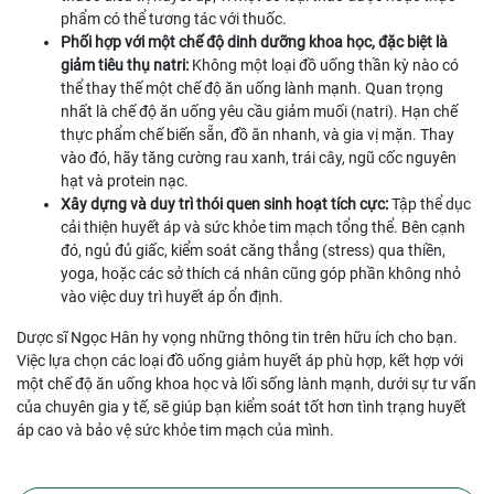
phẩm có thể tương tác với thuốc.
Phối hợp với một chế độ dinh dưỡng khoa học, đặc biệt là
giảm tiêu thụ natri:
Không một loại đồ uống thần kỳ nào có
thể thay thế một chế độ ăn uống lành mạnh. Quan trọng
nhất là chế độ ăn uống yêu cầu giảm muối (natri). Hạn chế
thực phẩm chế biến sẵn, đồ ăn nhanh, và gia vị mặn. Thay
vào đó, hãy tăng cường rau xanh, trái cây, ngũ cốc nguyên
hạt và protein nạc.
Xây dựng và duy trì thói quen sinh hoạt tích cực:
Tập thể dục
cải thiện huyết áp và sức khỏe tim mạch tổng thể. Bên cạnh
đó, ngủ đủ giấc, kiểm soát căng thẳng (stress) qua thiền,
yoga, hoặc các sở thích cá nhân cũng góp phần không nhỏ
vào việc duy trì huyết áp ổn định.
Dược sĩ Ngọc Hân hy vọng những thông tin trên hữu ích cho bạn.
Việc lựa chọn các loại đồ uống giảm huyết áp phù hợp, kết hợp với
một chế độ ăn uống khoa học và lối sống lành mạnh, dưới sự tư vấn
của chuyên gia y tế, sẽ giúp bạn kiểm soát tốt hơn tình trạng huyết
áp cao và bảo vệ sức khỏe tim mạch của mình.