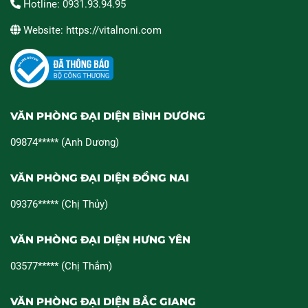
Hotline: 0931.93.94.95
Website: https://vitalnoni.com
VĂN PHÒNG ĐẠI DIỆN BÌNH DƯƠNG
09874***** (Anh Dương)
VĂN PHÒNG ĐẠI DIỆN ĐỒNG NAI
09376***** (Chị Thủy)
VĂN PHÒNG ĐẠI DIỆN HƯNG YÊN
03577***** (Chị Thắm)
VĂN PHÒNG ĐẠI DIỆN BẮC GIANG