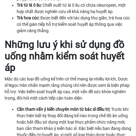
Trà từ lá ô liu:
Chiết xuất từ lá ô liu có chứa oleuropein, một
hợp chất được nghiên cứu về khả năng hạ huyết áp.
Trà hoa cúc:
Được biết đến với tác dụng thư giãn, trà hoa cúc
có thể gián tiếp hỗ trợ kiểm soát huyết áp thông qua việc
giảm căng thẳng.
Những lưu ý khi sử dụng đồ
uống nhằm kiểm soát huyết
áp
Mặc dù các loại đồ uống kể trên có thể mang lại nhiều lợi ích, Dược
sĩ Ngọc Hân nhấn mạnh rằng chúng chỉ nên được xem là biện pháp
hỗ trợ. Việc kiểm soát huyết áp cao, một vấn đề sức khỏe nghiêm
trọng, đòi hỏi một cách tiếp cận toàn diện.
Cần tham vấn ý kiến chuyên môn từ bác sĩ điều trị:
Trước khi
thực hiện bất kỳ thay đổi đáng kể nào trong chế độ ăn uống
hoặc bắt đầu sử dụng một loại thực phẩm chức năng mới,
bạn cần tham khảo ý kiến bác sĩ. Đặc biệt nếu bạn đang dùng
thuốc điều trị huyết áp, vì một số loại thảo dược hoặc thực