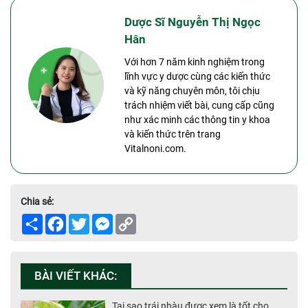
Dược Sĩ Nguyễn Thị Ngọc
Hân
Với hơn 7 năm kinh nghiệm trong
lĩnh vực y dược cùng các kiến thức
và kỹ năng chuyên môn, tôi chịu
trách nhiệm viết bài, cung cấp cũng
như xác minh các thông tin y khoa
và kiến thức trên trang
Vitalnoni.com.
Chia sẻ:
Share
Facebook
Twitter
Messenger
Copy
Link
BÀI VIẾT KHÁC:
Tại sao trái nhàu được xem là tốt cho