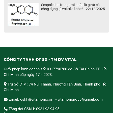
Scopoletine trong trái nhàu là gì và có
công dụng gì với sức khỏe? - 22/12/2025
CÔNG TY TNHH ĐT SX - TM DV VITAL
Giấy phép kinh doanh số: 0317790780 do Sở Tài Chính TP. Hồ
Chí Minh cấp ngày 17-4-2023.
Trụ Sở CTy : 74 Núi Thành, Phường Tân Bình, Thành phố Hồ
Chí Minh
Email: cskh@vitalnoni.com - vitalnonigroup@gmail.com
Tổng đài CSKH: 0931.93.94.95