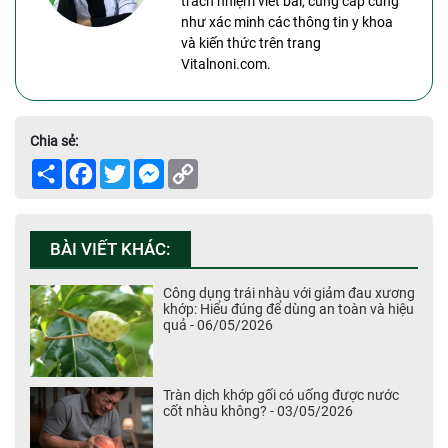
trách nhiệm viết bài, cung cấp cũng
như xác minh các thông tin y khoa
và kiến thức trên trang
Vitalnoni.com.
Chia sẻ:
Share
Facebook
Twitter
Messenger
Copy
Link
BÀI VIẾT KHÁC:
Công dụng trái nhàu với giảm đau xương
khớp: Hiểu đúng để dùng an toàn và hiệu
quả - 06/05/2026
Tràn dịch khớp gối có uống được nước
cốt nhàu không? - 03/05/2026