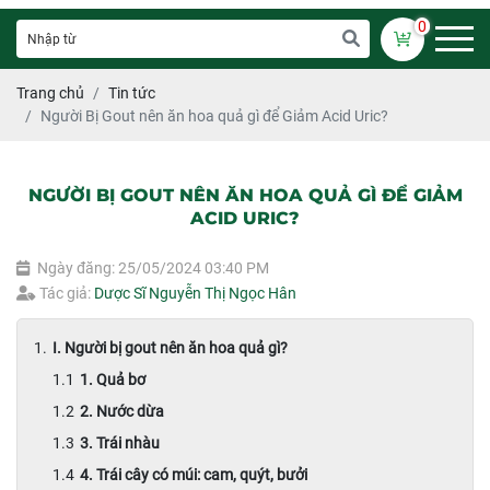
0
Trang chủ
Tin tức
Người Bị Gout nên ăn hoa quả gì để Giảm Acid Uric?
NGƯỜI BỊ GOUT NÊN ĂN HOA QUẢ GÌ ĐỂ GIẢM
ACID URIC?
Ngày đăng: 25/05/2024 03:40 PM
Tác giả:
Dược Sĩ Nguyễn Thị Ngọc Hân
I. Người bị gout nên ăn hoa quả gì?
1. Quả bơ
2. Nước dừa
3. Trái nhàu
4. Trái cây có múi: cam, quýt, bưởi